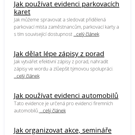
Jak používat evidenci parkovacích
karet
Jak můžeme spravovat a sledovat přidělená
parkovací místa zaměstnancům, parkovací karty a
s tím související dostupnost
...celý článek
Jak dělat lépe zápisy z porad
Jak vytvářet efektivní zápisy z porad, nahradit
zápisy ve wordu a zlůepšit týmovou spolupráci.
...celý článek
Jak používat evidenci automobilů
Tato evidence je určená pro evidenci firemních
automobilů.
...celý článek
Jak organizovat akce, semináře