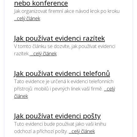
nebo konference
Jak organizovat firemní akce návod krok po kroku
...celý článek
Jak používat evidenci razítek
V tomto článku se dozvíte, jak používat evidenci
razítek.
...celý článek
Jak používat evidenci telefonů
Tato evidence je určená k evidenci telefonních
přístrojů: mobilů i pevných linek vaší firmě.
...celý
článek
Jak používat evidenci pošty
Tuto evidenci bude používat jako vaši knihu
odchozí a příchozí pošty.
...celý článek