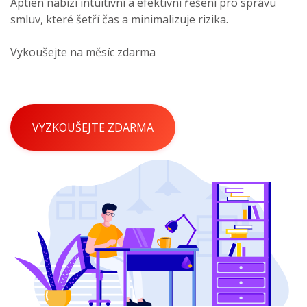
Aptien nabízí intuitivní a efektivní řešení pro správu
smluv, které šetří čas a minimalizuje rizika.
Vykoušejte na měsíc zdarma
VYZKOUŠEJTE ZDARMA