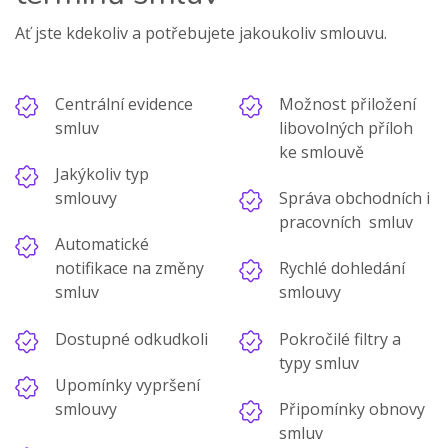
Ať jste kdekoliv a potřebujete jakoukoliv smlouvu.
Centrální evidence
Možnost přiložení
smluv
libovolných příloh
ke smlouvě
Jakýkoliv typ
smlouvy
Správa obchodních i
pracovních smluv
Automatické
notifikace na změny
Rychlé dohledání
smluv
smlouvy
Dostupné odkudkoli
Pokročilé filtry a
typy smluv
Upomínky vypršení
smlouvy
Připomínky obnovy
smluv