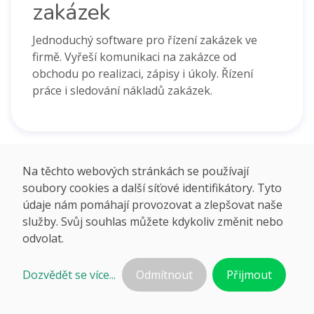
zakázek
Jednoduchý software pro řízení zakázek ve
firmě. Vyřeší komunikaci na zakázce od
obchodu po realizaci, zápisy i úkoly. Řízení
práce i sledování nákladů zakázek.
Na těchto webových stránkách se používají
soubory cookies a další síťové identifikátory. Tyto
DETAILY
údaje nám pomáhají provozovat a zlepšovat naše
služby. Svůj souhlas můžete kdykoliv změnit nebo
odvolat.
Sledování a správa
nákladů
Dozvědět se více...
Odmítnout
Přijmout
Sledujte náklady u projektů, u majetku, u smluv