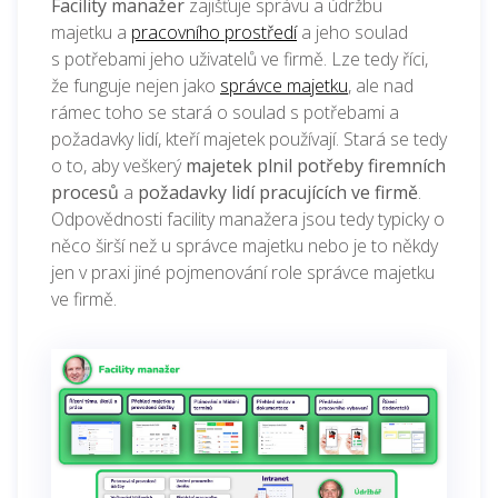
Facility manažer
zajišťuje správu a údržbu
majetku a
pracovního prostředí
a jeho soulad
s
potřebami jeho uživatelů ve firmě. Lze tedy říci,
že funguje nejen jako
správce majetku
, ale nad
rámec toho se stará o soulad s potřebami a
požadavky lidí, kteří majetek používají.
Stará se tedy
o to, aby veškerý
majetek plnil potřeby firemních
procesů
a
požadavky lidí pracujících ve firmě
.
Odpovědnosti facility manažera jsou tedy typicky o
něco širší než u správce majetku nebo je to někdy
jen v praxi jiné pojmenování role správce majetku
ve firmě.