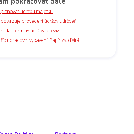
am pokračovat dále
k plánovat údržbu majetku
k potvrzuje provedení údržby údržbář
 hlídat termíny údržby a revizí
 řídit pracovní vybavení: Papír vs. digitál