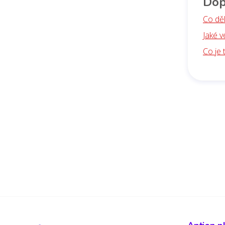
Dop
Co děl
Jaké 
Co je 