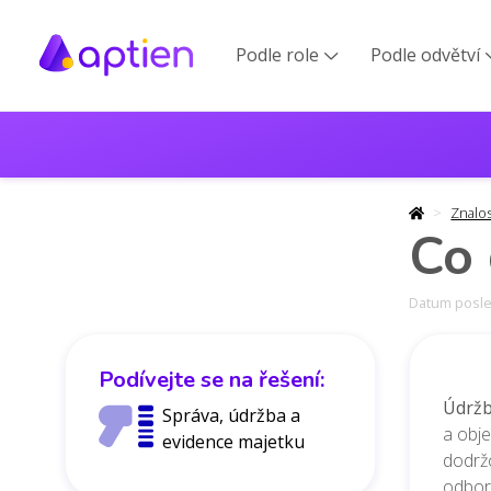
Podle role
Podle odvětví

Znalo
Co 
Datum posled
Podívejte se na řešení:
Údrž
Správa, údržba a
a obje
evidence majetku
dodrž
odborn