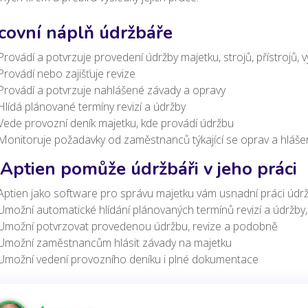
covní náplň údržbáře
Provádí a potvrzuje provedení údržby majetku, strojů, přístrojů,
Provádí nebo zajišťuje revize
Provádí a potvrzuje nahlášené závady a opravy
Hlídá plánované termíny revizí a údržby
Vede provozní deník majetku
, kde provádí údržbu
Monitoruje požadavky od zaměstnanců týkající se oprav a hláše
 Aptien pomůže údržbáři v jeho práci
Aptien jako software pro správu majetku vám usnadní práci údr
Umožní automatické hlídání plánovaných termínů revizí a údržby
Umožní potvrzovat provedenou údržbu, revize a podobně
Umožní zaměstnancům hlásit závady na majetku
Umožní vedení provozního deníku i plné dokumentace