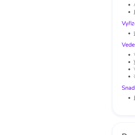
Vyři
Vede
Snadn