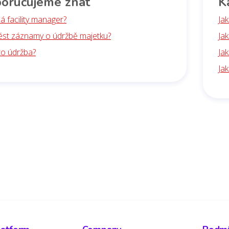
oručujeme znát
K
á facility manager?
Ja
vést záznamy o údržbě majetku?
Ja
to údržba?
Jak
Jak