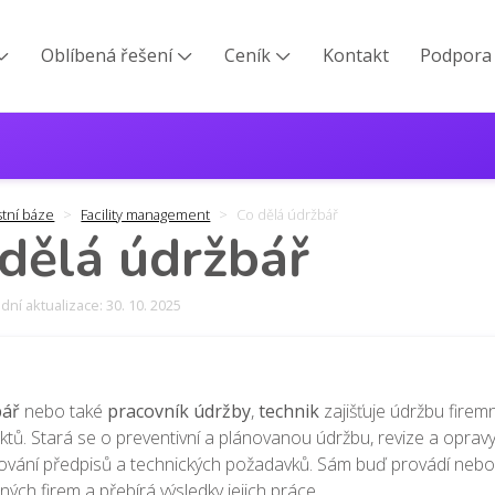
Oblíbená řešení
Ceník
Kontakt
Podpora



stní báze
Facility management
Co dělá údržbář
dělá údržbář
ní aktualizace: 30. 10. 2025
bář
nebo také
pracovník údržby
,
technik
zajišťuje údržbu firem
ktů. Stará se o preventivní a plánovanou údržbu, revize a opravy
ování předpisů a technických požadavků. Sám buď provádí nebo 
ých firem a přebírá výsledky jejich práce.