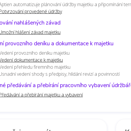
Aptien automatizuje plánování údržby majetku a připomínání ter
Potvrzování provedené údržby
zování nahlášených závad
Umožní hlášení závad majetku
ní provozního deníku a dokumentace k majetku
Vedení provozního deníku majetku
Vedení dokumentace k majetku
Vedení přehledu firemního majetku
Usnadní vedení shody s předpisy, hlídání revizí a povinností
é předávání a přebírání pracovního vybavení údržbář
Předávání a přebírání majetku a vybavení