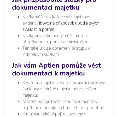
dokumentaci majetku
Složky můžete v každé své majetkové
evidenci
libovolně přizpůsobit podle svých
zvyklostí a potřeb
.
Složky pro dokumenty může měnit a
přizpůsobovat pouze administrátor.
Ten také určuje oprávnění přístupu k
jednotlivým složkám.
Jak vám Aptien pomůže vést
dokumentaci k majetku
K vašemu majetku vedete související smlouvy
(smlouvy o údržbě majetku nebo pořízení
majetku)
Můžete připojit technickou dokumentaci,
například manuály, technické listy a podobně
K majetku také připojíte záznamy o