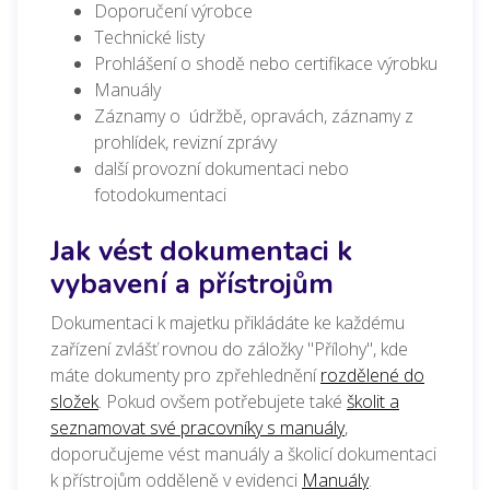
Doporučení výrobce
Technické listy
Prohlášení o shodě nebo certifikace výrobku
Manuály
Záznamy o údržbě, opravách, záznamy z
prohlídek, revizní zprávy
další provozní dokumentaci nebo
fotodokumentaci
Jak vést dokumentaci k
vybavení a přístrojům
Dokumentaci k majetku přikládáte
ke každému
zařízení zvlášť rovnou
do záložky "Přílohy"
, kde
máte d
okumenty pro zpřehlednění
rozdělené do
složek
. Pokud ovšem potřebujete také
školit a
seznamovat své pracovníky s manuály
,
doporučujeme vést manuály a školicí dokumentaci
k přístrojům odděleně v evidenci
Manuály
.