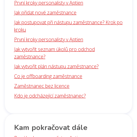
První kroky personalisty v Aptien
Jak přidat nové zaměstnance
Jak postupovat při nástupu zaměstnance? Krok po
kroku
První kroky personalisty v Aptien
Jak vytvořit seznam úkolů pro odchod
zaměstnance?
Jak vytvořit plán nástupu zaměstnance?
Co je offboarding zaměstnance
Zaměstnanec bez licence
Kdo je odcházející zaměstnanec?
Kam pokračovat dále