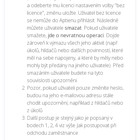
a
odeberte mu licenci nastavením volby "bez
licence", změnu uložte. Uživatel bez licence
se nemůže do Aptienu přihlásit. Následně
můžete uživatele
smazat
. Pokud uživatele
smažete,
jde o nevratnou operaci
. Dojde
zároveň k výmazu všech jeho aktivit (např.
úkolů, hlídačů nebo dalších povinností, které
měl na sebe napojeny, a které by měly nebo
mohly být předány na jiného uživatele). Před
smazáním uživatele budete na tyto
souvislosti upozorněni
Pozor, pokud uživateli pouze změníte heslo,
budou na jeho e-mailovou adresu stále
chodit upozornění, například z hlídačů nebo
z úkolů
Další postup je stejný jako je popsaný v
bodech 1, 2, 4 viz výše Jak postupovat při
odchodu zaměstnance