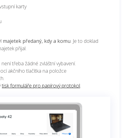
 vstupní karty
u
yl
majetek předaný, kdy a komu
. Je to doklad
jetek přijal.
 není třeba žádné zvláštní vybavení.
omocí akčního tlačítka na položce
ch.
ý
tisk formuláře pro papírový protokol
.