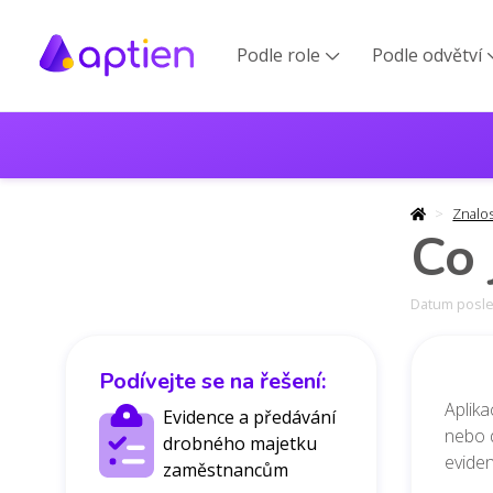
Podle role
Podle odvětví

Znalo
Co 
Datum posled
Podívejte se na řešení:
Aplika
Evidence a předávání
nebo d
drobného majetku
eviden
zaměstnancům