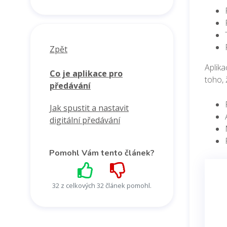
Zpět
Aplika
Co je aplikace pro
toho, 
předávání
Jak spustit a nastavit
digitální předávání
Pomohl Vám tento článek?
32 z celkových 32 článek pomohl.