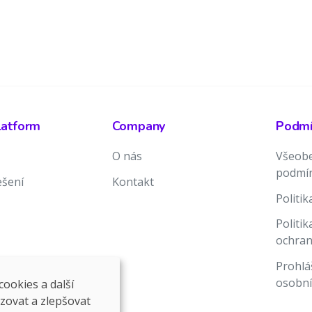
latform
Company
Podmín
O nás
Všeobe
podmí
ešení
Kontakt
Politi
Politi
ochran
Prohlá
osobní
ookies a další
ozovat a zlepšovat