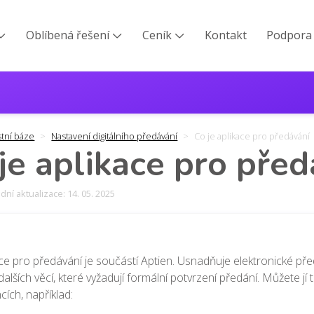
Oblíbená řešení
Ceník
Kontakt
Podpora



stní báze
Nastavení digitálního předávání
Co je aplikace pro předávání
je aplikace pro před
ní aktualizace: 14. 05. 2025
ce pro předávání je součástí Aptien. Usnadňuje elektronické pře
alších věcí, které vyžadují formální potvrzení předání. Můžete jí 
cích, například: