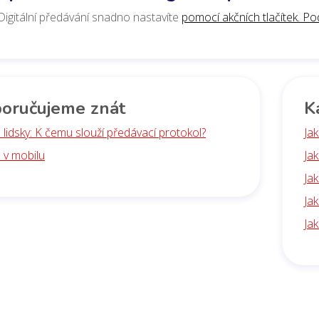
Digitální předávání snadno nastavíte
pomocí akčních tlačítek. Pod
oručujeme znát
K
 lidsky: K čemu slouží předávací protokol?
Ja
 v mobilu
Ja
Jak
Ja
Jak