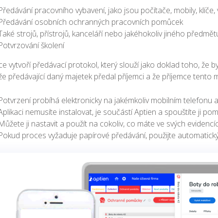
Předávání pracovního vybavení, jako jsou počítače, mobily, klíče,
Předávání osobních ochranných pracovních pomůcek
Také strojů, přístrojů, kanceláří nebo jakéhokoliv jiného předmět
Potvrzování školení
ce vytvoří předávací protokol, který slouží jako doklad toho, že b
že předávající daný majetek předal příjemci a že příjemce tento ma
Potvrzení probíhá elektronicky na jakémkoliv mobilním telefonu a
Aplikaci nemusíte instalovat, je součástí Aptien a spouštíte ji p
Můžete ji nastavit a použít na cokoliv, co máte ve svých evidencí
Pokud proces vyžaduje papírové předávání, použijte automatick