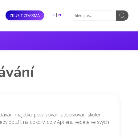
cs
|
en
ZKUSIT ZDARMA
ávání
dávání majetku, potvrzování absolvování školení
tedy použít na cokoliv, co v Aptienu vedete ve svých