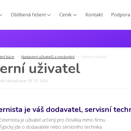
Oblíbená řešení
Ceník
Kontakt
Podpora



stní báze
Nastavení uživatelů a oprávnění
Externí uživatel
erní uživatel
ní aktualizace: 05. 01. 2026
ernista je váš dodavatel, servisní tec
Externista je uživatel určený pro člověka mimo firmu.
Typicky jde o dodavatele nebo servisního technika.