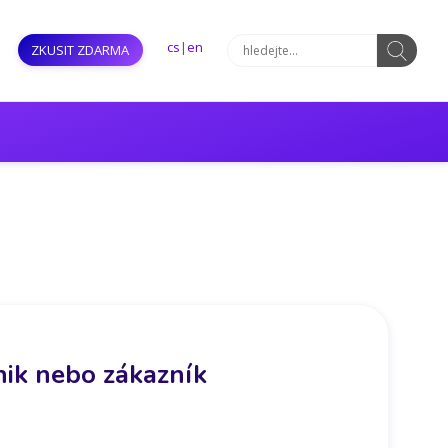
cs
|
en
ZKUSIT ZDARMA
hnik nebo zákazník