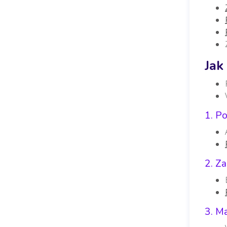
Jak
1. Po
2. Za
3. Ma