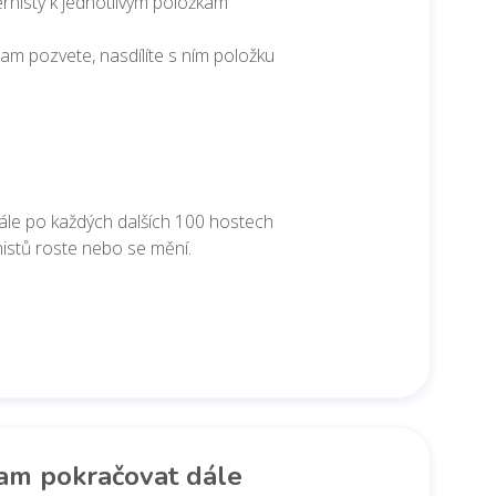
rnisty k jednotlivým položkám
tam pozvete, nasdílíte s ním položku
dále po každých dalších 100 hostech
istů roste nebo se mění.
am pokračovat dále