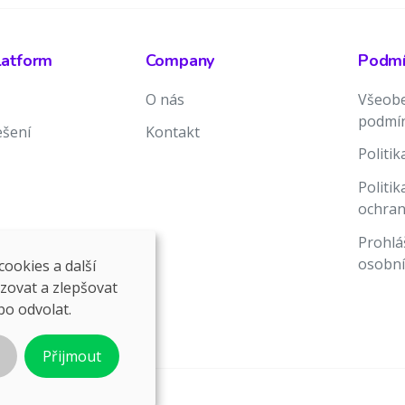
latform
Company
Podmín
O nás
Všeobe
podmí
ešení
Kontakt
Politi
Politi
ochran
Prohlá
osobní
ookies a další
ozovat a zlepšovat
bo odvolat.
Přijmout