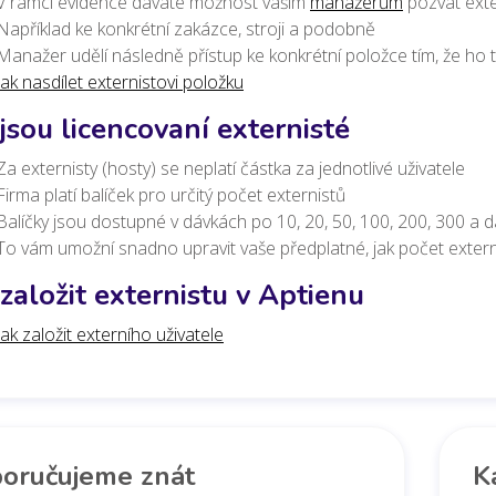
V rámci evidence dáváte možnost vašim
manažerům
pozvat exte
Například ke konkrétní zakázce, stroji a podobně
Manažer udělí následně přístup ke konkrétní položce tím, že ho 
Jak nasdílet externistovi položku
 jsou licencovaní externisté
Za externisty (hosty) se neplatí částka za jednotlivé uživatele
Firma platí balíček pro určitý počet externistů
Balíčky jsou dostupné v dávkách po 10, 20, 50, 100, 200, 300 a 
To vám umožní snadno upravit vaše předplatné, jak počet extern
 založit externistu v Aptienu
Jak založit externího uživatele
oručujeme znát
K