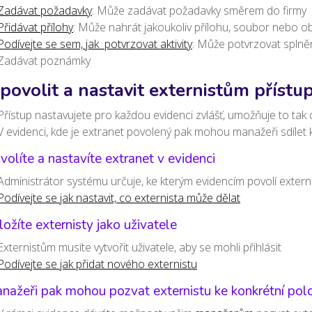
Zadávat požadavky
: Může zadávat požadavky směrem do firmy
Přidávat přílohy
: Může nahrát jakoukoliv přílohu, soubor nebo 
Podívejte se sem, jak potvrzovat aktivity
: Může potvrzovat splněn
Zadávat poznámky
 povolit a nastavit externistům přístu
Přístup nastavujete pro každou evidenci zvlášť, umožňuje to tak
V evidenci, kde je extranet povolený pak mohou manažeři sdílet 
volíte a nastavíte extranet v evidenci
Administrátor systému určuje, ke kterým evidencím povolí exter
Podívejte se jak nastavit, co externista může dělat
ložíte externisty jako uživatele
Externistům musíte vytvořit uživatele, aby se mohli přihlásit
Podívejte se jak přidat nového externistu
nažeři pak mohou pozvat externistu ke konkrétní pol