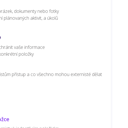
obrázek, dokumenty nebo fotky
í plánovaných aktivit, a úkolů
p
 chránit vaše informace
konkrétní položky
nistům přístup a co všechno mohou externisté dělat
ožce