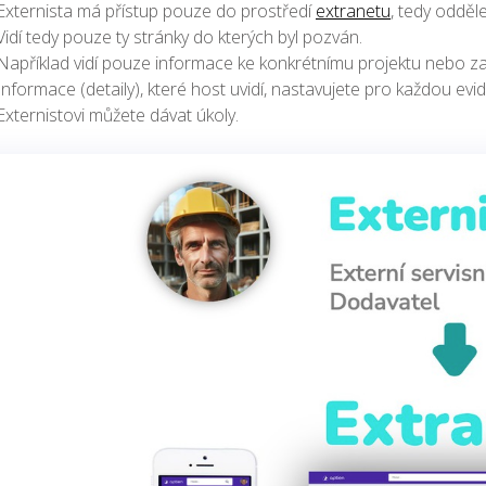
Externista má přístup pouze do prostředí
extranetu
, tedy oddě
Vidí tedy pouze ty stránky do kterých byl pozván.
Například vidí pouze informace ke konkrétnímu projektu nebo z
Informace (detaily), které host uvidí, nastavujete pro každou evid
Externistovi můžete dávat úkoly.