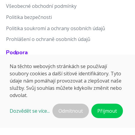
Všeobecné obchodní podmínky
Politika bezpečnosti
Politika soukromí a ochrany osobních údajů
Prohlášení o ochraně osobních údajů
Podpora
Znalostní báze
Na těchto webových stránkách se používají
soubory cookies a další síťové identifikátory. Tyto
Release notes
údaje nám pomáhají provozovat a zlepšovat naše
služby. Svůj souhlas můžete kdykoliv změnit nebo
odvolat.
Dozvědět se více...
Odmítnout
Přijmout
©2026 APTIEN.COM