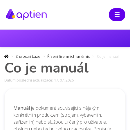
Znalostní báze
Řízení firemních směrnic
Co je manuál
Co je manuál
Datum poslední aktualizace: 17. 07. 2026
Manuál
je dokument související s nějakým
konkrétním produktem (strojem, vybavením,
zařízením) nebo službou určený pro uživatele,
obsluhu nebo technického pracovníka. Popisuje