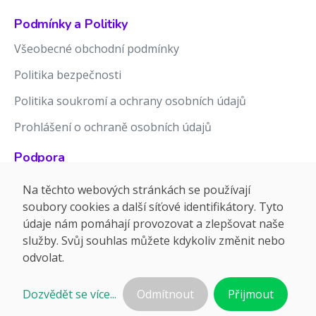
Podmínky a Politiky
Všeobecné obchodní podmínky
Politika bezpečnosti
Politika soukromí a ochrany osobních údajů
Prohlášení o ochraně osobních údajů
Podpora
Znalostní báze
Na těchto webových stránkách se používají
soubory cookies a další síťové identifikátory. Tyto
Release notes
údaje nám pomáhají provozovat a zlepšovat naše
služby. Svůj souhlas můžete kdykoliv změnit nebo
odvolat.
Dozvědět se více...
Odmítnout
Přijmout