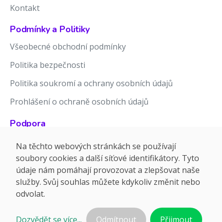
Kontakt
Podmínky a Politiky
Všeobecné obchodní podmínky
Politika bezpečnosti
Politika soukromí a ochrany osobních údajů
Prohlášení o ochraně osobních údajů
Podpora
Znalostní báze
Na těchto webových stránkách se používají
soubory cookies a další síťové identifikátory. Tyto
Release notes
údaje nám pomáhají provozovat a zlepšovat naše
služby. Svůj souhlas můžete kdykoliv změnit nebo
odvolat.
Dozvědět se více...
Odmítnout
Přijmout