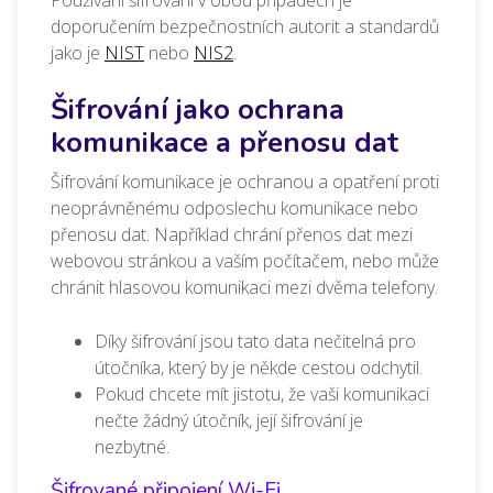
Používání šifrování v obou případech je
doporučením bezpečnostních autorit a standardů
jako je
NIST
nebo
NIS2
.
Šifrování jako ochrana
komunikace a přenosu dat
Šifrování komunikace je ochranou a opatření proti
neoprávněnému odposlechu komunikace nebo
přenosu dat. Například chrání přenos dat mezi
webovou stránkou a vaším počítačem, nebo může
chránit hlasovou komunikaci mezi dvěma telefony.
Díky šifrování jsou tato data nečitelná pro
útočníka, který by je někde cestou odchytil.
Pokud chcete mít jistotu, že vaši komunikaci
nečte žádný útočník, její šifrování je
nezbytné.
Šifrované připojení Wi-Fi