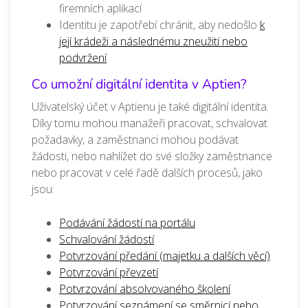
firemních aplikací
Identitu je zapotřebí chránit, aby nedošlo
k
její krádeži a následnému zneužití nebo
podvržení
Co umožní digitální identita v Aptien?
Uživatelský účet v Aptienu je také digitální identita.
Díky tomu mohou manažeři pracovat, schvalovat
požadavky, a zaměstnanci mohou podávat
žádosti, nebo nahlížet do své složky zaměstnance
nebo pracovat v celé řadě dalších procesů, jako
jsou:
Podávání žádostí na portálu
Schvalování žádostí
Potvrzování předání (majetku a dalších věcí)
Potvrzování převzetí
Potvrzování absolvovaného školení
Potvrzování seznámení se směrnicí nebo