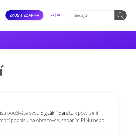
cs
|
en
ZKUSIT ZDARMA
í
pisu
používáte svou
digitální identitu
k potvrzení
pomocí podpisu na obrazovce, zadáním PINu nebo