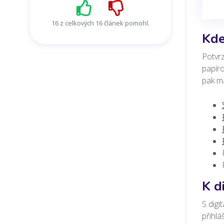
16 z celkových 16 článek pomohl.
Kde
Potvrz
papíro
pak má
K d
S digi
přihlá