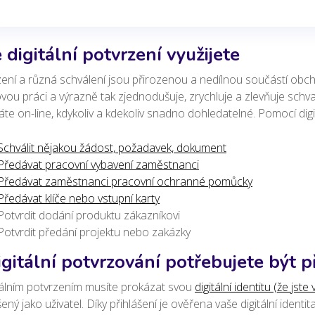
 digitální potvrzení využijete
ení a různá schválení jsou přirozenou a nedílnou součástí obch
vou práci a výrazně tak zjednodušuje, zrychluje a zlevňuje schv
te on-line, kdykoliv a kdekoliv snadno dohledatelné.
Pomocí digi
Schválit nějakou žádost, požadavek, dokument
Předávat pracovní vybavení zaměstnanci
Předávat zaměstnanci pracovní ochranné pomůcky
Předávat klíče nebo vstupní karty
Potvrdit dodání produktu zákazníkovi
Potvrdit předání projektu nebo zakázky
igitální potvrzování potřebujete být p
tálním potvrzením musíte prokázat svou
digitální identitu (že jste 
šený jako uživatel. Díky přihlášení je ověřena vaše digitální identit