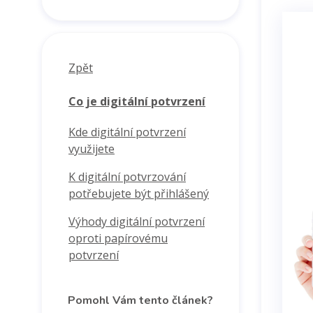
Zpět
Co je digitální potvrzení
Kde digitální potvrzení
využijete
K digitální potvrzování
potřebujete být přihlášený
Výhody digitální potvrzení
oproti papírovému
potvrzení
Pomohl Vám tento článek?