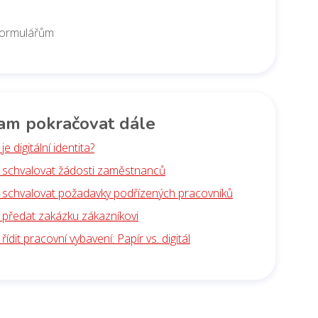
formulářům
am pokračovat dále
je digitální identita?
k schvalovat žádosti zaměstnanců
k schvalovat požadavky podřízených pracovníků
k předat zakázku zákazníkovi
 řídit pracovní vybavení: Papír vs. digitál