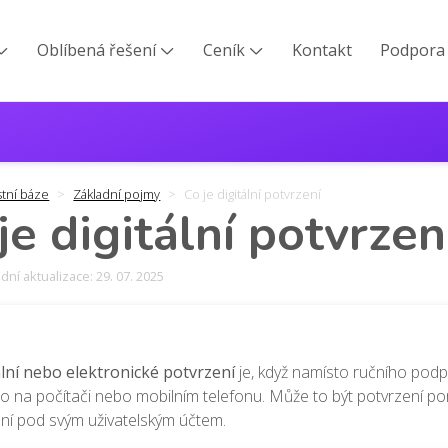
Oblíbená řešení
Ceník
Kontakt
Podpora



stní báze
Základní pojmy
Co je digitální potvrzení
je digitální potvrzen
ní aktualizace: 29. 07. 2025
ální nebo elektronické potvrzení
je, když
namísto ručního pod
o na počítači nebo mobilním telefonu. Může to být potvrzení 
ní pod svým uživatelským účtem.