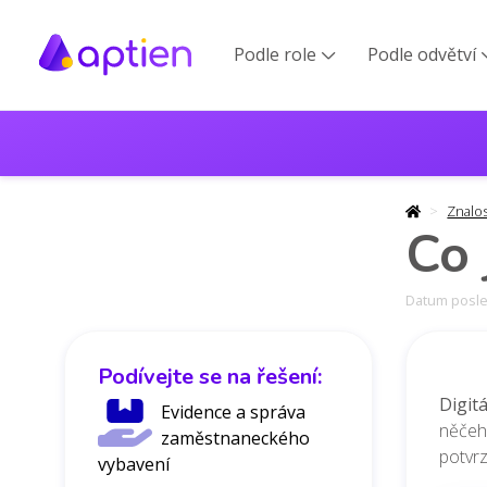
Podle role
Podle odvětví

Znalo
Co 
Datum posled
Podívejte se na řešení:
Digit
Evidence a správa
něčeh
zaměstnaneckého
potvrz
vybavení