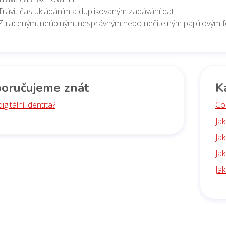
Trávit čas ukládáním a duplikovaným zadávání dat
Ztraceným, neúplným, nesprávným nebo nečitelným papírovým 
oručujeme znát
K
igitální identita?
Co 
Ja
Ja
Ja
Jak