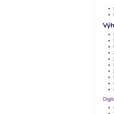
Výh
Digit