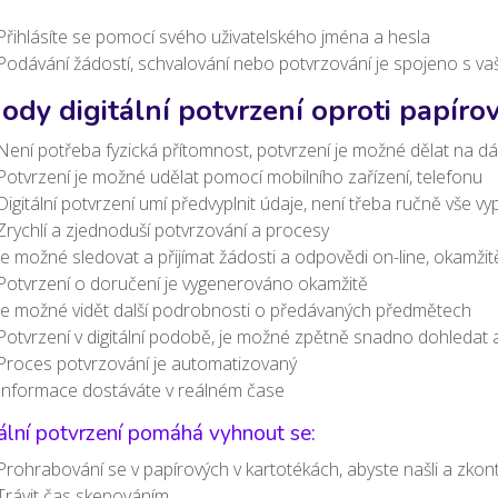
Přihlásíte se pomocí svého uživatelského jména a hesla
Podávání žádostí, schvalování nebo potvrzování je spojeno s v
ody digitální potvrzení oproti papír
Není potřeba fyzická přítomnost, potvrzení je možné dělat na dá
Potvrzení je možné udělat pomocí mobilního zařízení, telefonu
Digitální potvrzení umí předvyplnit údaje, není třeba ručně vše vy
Zrychlí a zjednoduší potvrzování a procesy
Je možné sledovat a přijímat žádosti a odpovědi on-line, okamžit
Potvrzení o doručení je vygenerováno okamžitě
Je možné vidět další podrobnosti o předávaných předmětech
Potvrzení v digitální podobě, je možné zpětně snadno dohledat a n
Proces potvrzování je automatizovaný
Informace dostáváte v reálném čase
ální potvrzení pomáhá vyhnout se:
Prohrabování se v papírových v kartotékách, abyste našli a zkont
Trávit čas skenováním