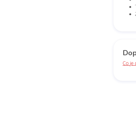
Dop
Co je d