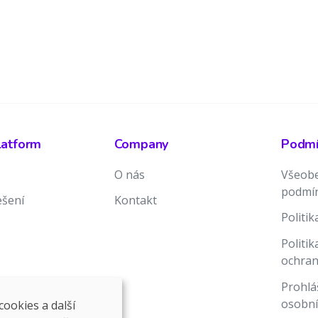
latform
Company
Podmín
O nás
Všeobe
podmí
ešení
Kontakt
Politi
Politi
ochran
Prohlá
osobní
ookies a další