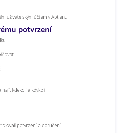
aším uživatelským účtem v Aptienu
ovému potvrzení
lku
plňovat
ě
ajít kdekoli a kdykoli
rolovali potvrzení o doručení