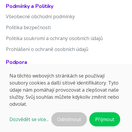
Podmínky a Politiky
Všeobecné obchodní podmínky
Politika bezpečnosti
Politika soukromí a ochrany osobních údajů
Prohlášení o ochraně osobních údajů
Podpora
Znalostní báze
Na těchto webových stránkách se používají
soubory cookies a další síťové identifikátory. Tyto
Release notes
údaje nám pomáhají provozovat a zlepšovat naše
služby. Svůj souhlas můžete kdykoliv změnit nebo
odvolat.
Dozvědět se více...
Odmítnout
Přijmout