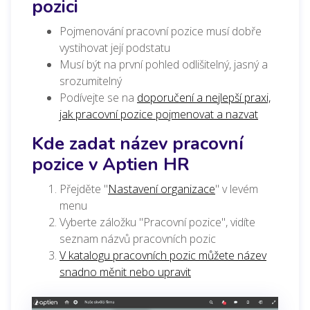
pozici
Pojmenování pracovní pozice musí dobře
vystihovat její podstatu
Musí být na první pohled odlišitelný, jasný a
srozumitelný
Podívejte se na
doporučení a nejlepší praxi,
jak pracovní pozice pojmenovat a nazvat
Kde zadat název pracovní
pozice v Aptien HR
Přejděte "
Nastavení organizace
" v levém
menu
Vyberte záložku "Pracovní pozice", vidíte
seznam názvů pracovních pozic
V katalogu pracovních pozic můžete název
snadno měnit nebo upravit