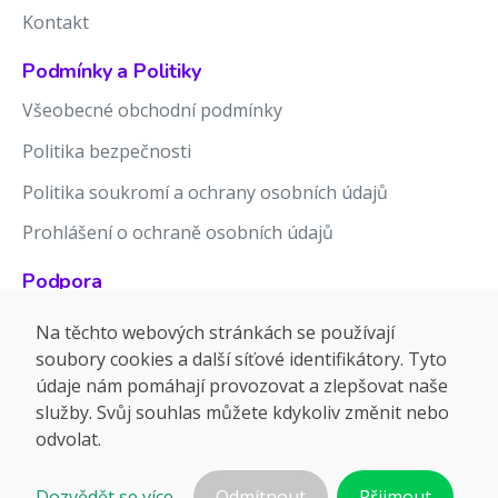
Kontakt
Podmínky a Politiky
Všeobecné obchodní podmínky
Politika bezpečnosti
Politika soukromí a ochrany osobních údajů
Prohlášení o ochraně osobních údajů
Podpora
Znalostní báze
Na těchto webových stránkách se používají
soubory cookies a další síťové identifikátory. Tyto
Release notes
údaje nám pomáhají provozovat a zlepšovat naše
služby. Svůj souhlas můžete kdykoliv změnit nebo
odvolat.
Dozvědět se více...
Odmítnout
Přijmout