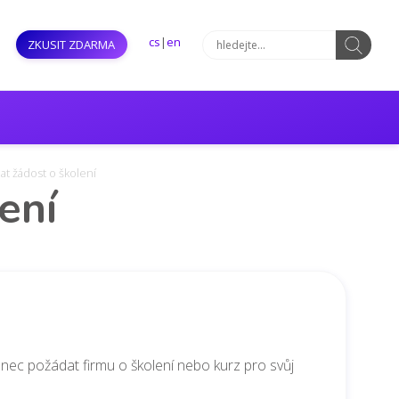
cs
|
en
ZKUSIT ZDARMA
at žádost o školení
ení
nec požádat firmu o školení nebo kurz pro svůj