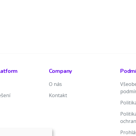
latform
Company
Podmín
O nás
Všeobe
podmí
ešení
Kontakt
Politi
Politi
ochran
Prohlá