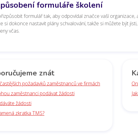
způsobení formuláře školení
přizpůsobit formulář tak, aby odpovídal značce vaší organizace, a 
 si dokonce nastavit plány schvalování, takže si můžete být jist
eny včas.
oručujeme znát
K
jčastějších požadavků zaměstnanců ve firmách
Onl
ohou zaměstnanci podávat žádosti
Ja
dáváte žádosti
amená zkratka TMS?