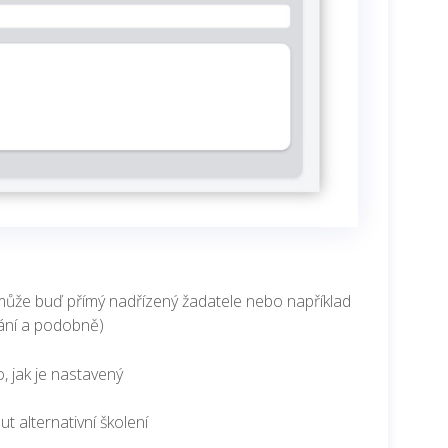
t může buď přímý nadřízený žadatele nebo například
ání a podobně)
, jak je nastavený
t alternativní školení