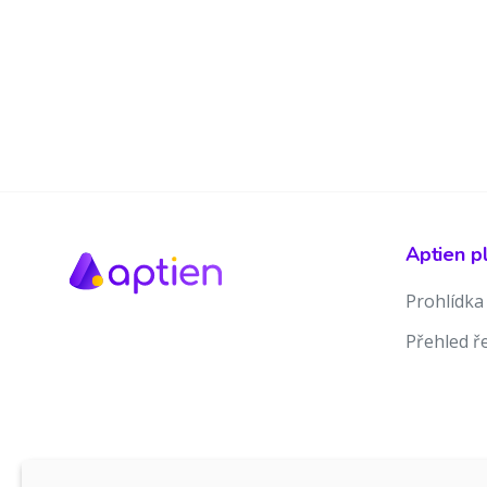
Aptien p
Prohlídka
Přehled ř