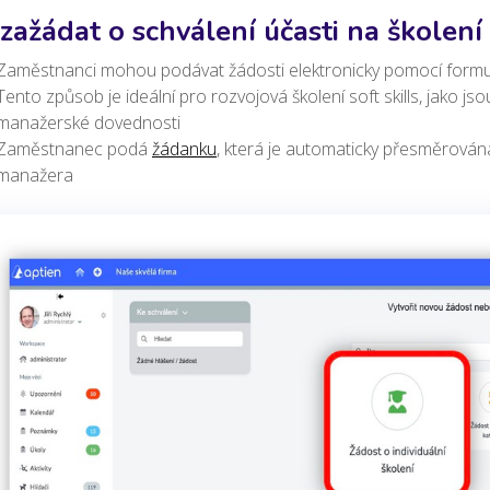
 zažádat o schválení účasti na školení
Zaměstnanci mohou podávat žádosti elektronicky pomocí formulá
Tento způsob je ideální pro rozvojová školení soft skills, jako js
manažerské dovednosti
Zaměstnanec podá
žádanku
, která je automaticky přesměrován
manažera