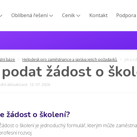
Oblíbená řešení
Ceník
Kontakt
Podpora



stní báze
Helpdesk pro zaměstnance a správa jejich požadavků
Jak pod
 podat žádost o škol
ní aktualizace: 13. 07. 2026
je žádost o školení?
Žádost o školení je jednoduchý formulář, kterým může zaměstna
profesní rozvoj.