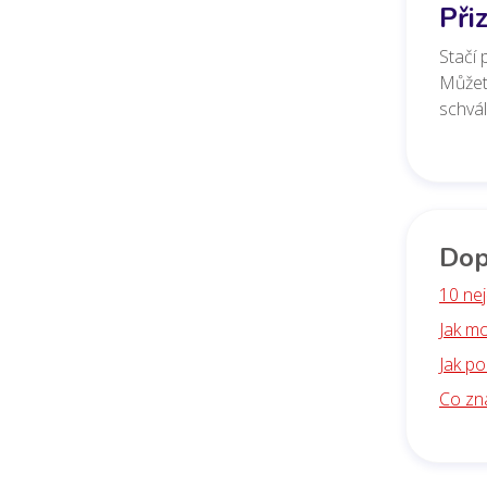
Při
Stačí 
Můžete
schvál
Dop
10 ne
Jak m
Jak po
Co zn