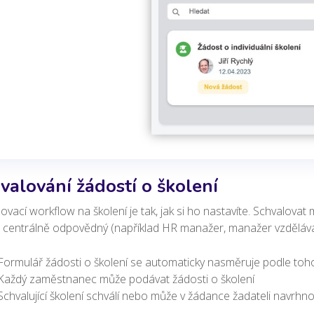
valování žádostí o školení
ovací workflow na školení je tak, jak si ho nastavíte. Schvalova
 centrálně odpovědný (například HR manažer, manažer vzděláv
Formulář žádosti o školení se automaticky nasměruje podle toho
Každý zaměstnanec může podávat žádosti o školení
Schvalující školení schválí nebo může v žádance žadateli navrhnou