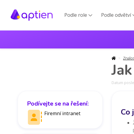
Podle role
Podle odvětví

Znalo
Jak
Datum posled
Podívejte se na řešení:
Co 
Firemní intranet