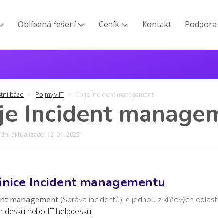
Oblíbená řešení
Ceník
Kontakt
Podpora



stní báze
Pojmy v IT
Co je Incident management
je Incident manage
ní aktualizace: 12. 01. 2025
inice Incident managementu
ent management
(Správa incidentů) je jednou z klíčových oblast
ce desku nebo IT helpdesku
.