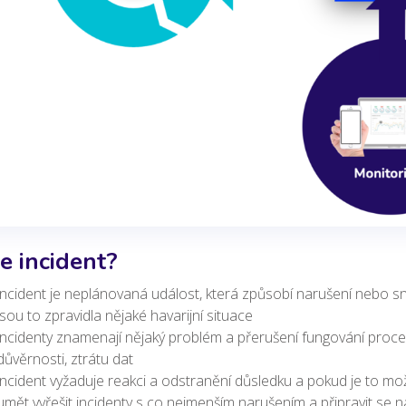
je incident?
incident je neplánovaná událost, která způsobí narušení nebo sníž
jsou to zpravidla nějaké havarijní situace
incidenty znamenají nějaký problém a přerušení fungování proce
důvěrnosti, ztrátu dat
incident vyžaduje reakci a odstranění důsledku a pokud je to možn
umět vyřešit incidenty s co nejmenším narušením a připravit se 