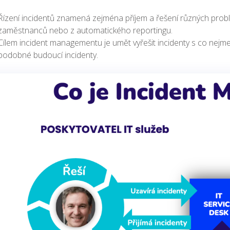
Řízení incidentů znamená zejména příjem a řešení různých problém
zaměstnanců nebo z automatického reportingu.
Cílem incident managementu je umět vyřešit incidenty s co nejme
podobné budoucí incidenty.