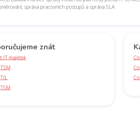
směrování, správa pracovních postupů a správa SLA.
oručujeme znát
K
dit IT majetek
Co
 ITSM
Co 
ITIL
Co 
 ITSM