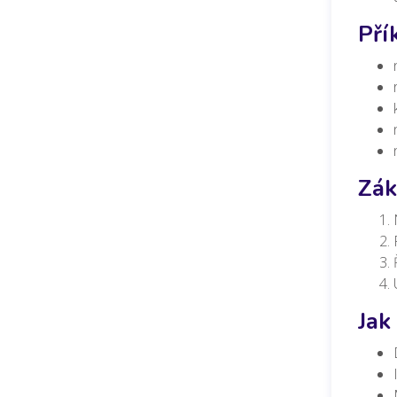
Pří
Zák
Jak