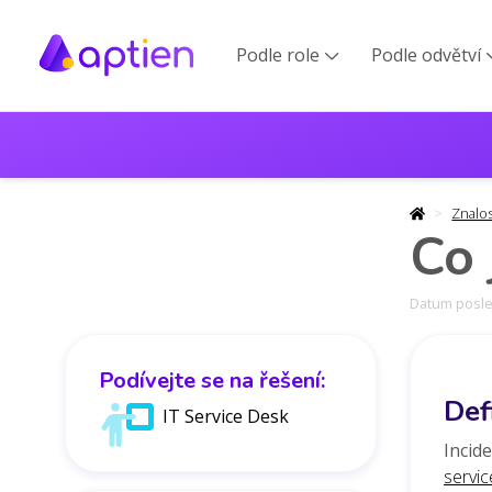
Podle role
Podle odvětví

Znalo
Co 
Datum posled
Podívejte se na řešení:
Def
IT Service Desk
Incid
servi