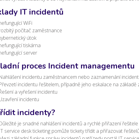
klady IT incidentů
nefungující WiFi
rozbitý počítač zaměstnance
kybernetický útok
nefungující tiskárna
nefungující server
ladní proces Incident managementu
Nahlášení incidentu zaměstnancem nebo zaznamenání incident
Převzetí incidentu řešitelem, případně jeho eskalace na základě
Řešení a vyřešení incidentu
Uzavření incidentu
 řídit incidenty?
Důležité je snadné nahlášení incidentů a rychlé přiřazení řešitele
IT service desk ticketing pomůže tickety třídit a přiřazovat řešit
Mezi základní funkce správy incidentů patří tedy portál IT serv