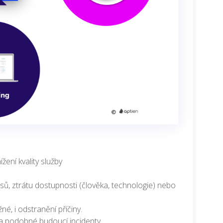
ení kvality služby
sů, ztrátu dostupnosti (člověka, technologie) nebo
é, i odstranění příčiny.
na podobné budoucí incidenty.