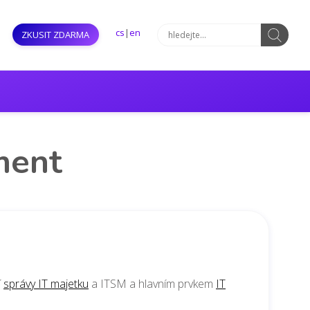
cs
|
en
ZKUSIT ZDARMA
ment
í
správy IT majetku
a ITSM a hlavním prvkem
IT