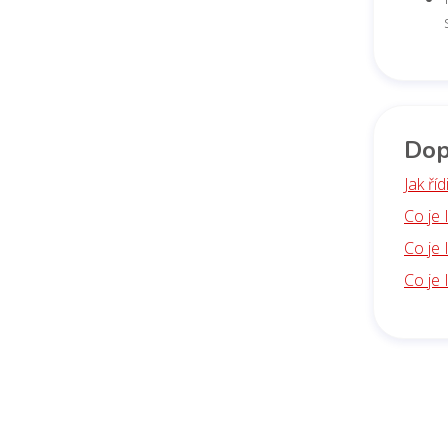
Dop
Jak ří
Co je
Co je 
Co je