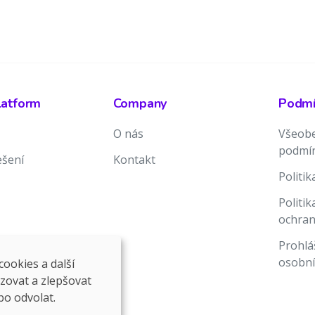
latform
Company
Podmín
O nás
Všeobe
podmí
ešení
Kontakt
Politi
Politi
ochran
Prohlá
osobní
ookies a další
ozovat a zlepšovat
bo odvolat.