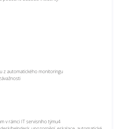
u z automatického monitoringu
 závažnosti
elům v rámci IT servisního týmu4
icedesk/helpdesk, upozornění, eskalace, automatické