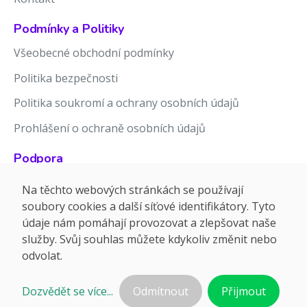
Podmínky a Politiky
Všeobecné obchodní podmínky
Politika bezpečnosti
Politika soukromí a ochrany osobních údajů
Prohlášení o ochraně osobních údajů
Podpora
Znalostní báze
Na těchto webových stránkách se používají
soubory cookies a další síťové identifikátory. Tyto
Release notes
údaje nám pomáhají provozovat a zlepšovat naše
služby. Svůj souhlas můžete kdykoliv změnit nebo
odvolat.
Dozvědět se více...
Odmítnout
Přijmout