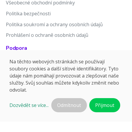
Všeobecné obchodní podmínky
Politika bezpečnosti
Politika soukromí a ochrany osobních údajů
Prohlášení o ochraně osobních údajů
Podpora
Znalostní báze
Na těchto webových stránkách se používají
soubory cookies a další síťové identifikátory. Tyto
Release notes
údaje nám pomáhají provozovat a zlepšovat naše
služby. Svůj souhlas můžete kdykoliv změnit nebo
odvolat.
Dozvědět se více...
Odmítnout
Přijmout
©2026 APTIEN.COM