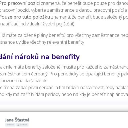
Pro pracovní pozici
znamená, že benefit bude pouze pro dan
pracovní pozici, vyberte zaměstnance s danou pracovní pozicí a 
Pouze pro tuto položku
znamená, že benefit bude založený p
(například individuální životní pojištění)
 již máte založené plány benefitů pro všechny zaměstnance neb
nance uvidíte všechny relevantní benefity
dání nároků na benefity
Jakmile máte benefity založené, musíte pro každého zaměstnance
zaměstnancem čerpaný. Pro periodicky se opakující benefity pak
upozorní na další nárok.
Je třeba zadat první čerpání a tím hlídání nastartovat, tedy nap
od kdy má začít hlídání periody nebo na kdy je benefit naplánov