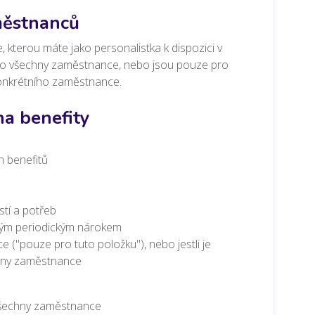
městnanců
kterou máte jako personalistka k dispozici v
 pro všechny zaměstnance, nebo jsou pouze pro
konkrétního zaměstnance.
na benefity
n benefitů
stí a potřeb
akým periodickým nárokem
e ("pouze pro tuto položku"), nebo jestli je
chny zaměstnance
všechny zaměstnance