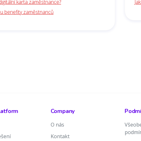
digitální karta zaměstnance?
Ja
ou benefity zaměstnanců
latform
Company
Podmín
O nás
Všeobe
podmí
ešení
Kontakt