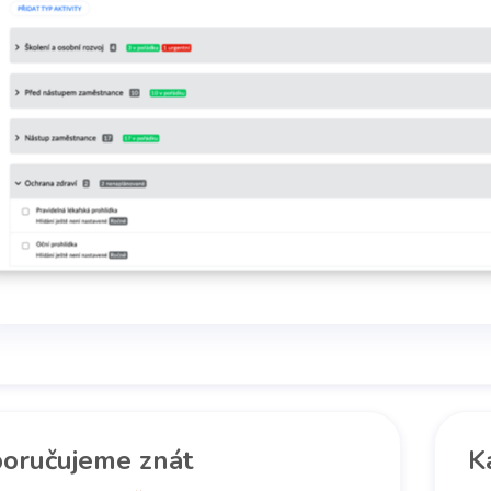
oručujeme znát
K