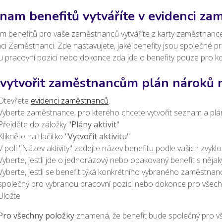
nam benefitů vytváříte v evidenci za
 benefitů pro vaše zaměstnanců vytváříte z karty zaměstnance, 
nci Zaměstnanci. Zde nastavujete, jaké benefity jsou společné
ou pracovní pozici nebo dokonce zda jde o benefity pouze pro 
 vytvořit zaměstnancům plán nároků 
Otevřete
evidenci zaměstnanců
.
Vyberte zaměstnance, pro kterého chcete vytvořit seznam a plá
Přejděte do záložky "
Plány aktivit
"
Klikněte na tlačítko "
Vytvořit aktivitu
"
V poli "Název aktivity" zadejte název benefitu podle vašich zvyklo
Vyberte, jestli jde o jednorázový nebo opakovaný benefit s něj
Vyberte, jestli se benefit týká konkrétního vybraného zaměstnanc
společný pro vybranou pracovní pozici nebo dokonce pro vše
Uložte
Pro všechny položky
znamená, že benefit bude společný pro 