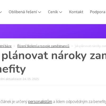
Oblíbená řešení
Ceník
Kontakt
Podpora



stní báze
Řízení školení a rozvoje zaměstnanců
Jak plánovat nároky z
 plánovat nároky z
efity
ní aktualizace: 24. 05. 2025
 článek je určený
personalistům
a lidem odpovědným za benefit