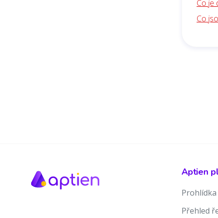
Co je 
Co js
Aptien p
Prohlídka
Přehled ř