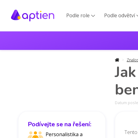
Podle role
Podle odvětví

Znalo
Jak
ben
Datum posled
Podívejte se na řešení:
Tento
Personalistika a