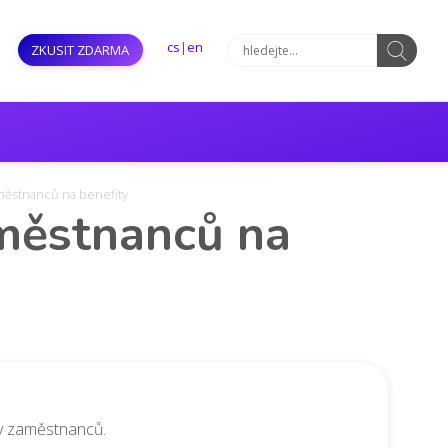
cs
|
en
ZKUSIT ZDARMA
aměstnanců na benefity
aměstnanců na
y zaměstnanců.