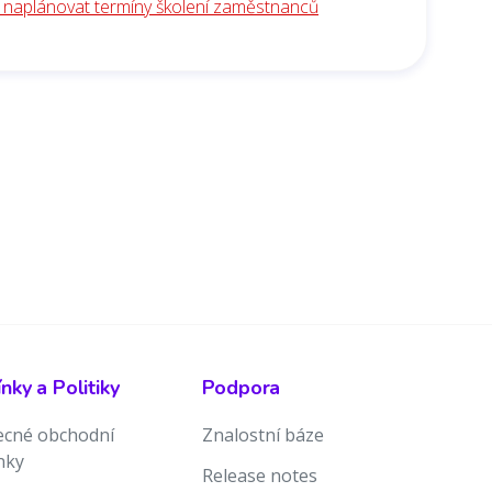
k naplánovat termíny školení zaměstnanců
ky a Politiky
Podpora
cné obchodní
Znalostní báze
nky
Release notes