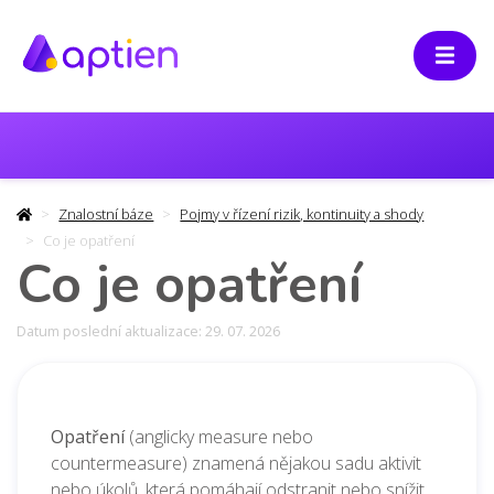
Znalostní báze
Pojmy v řízení rizik, kontinuity a shody
Co je opatření
Co je opatření
Datum poslední aktualizace: 29. 07. 2026
Opatření
(anglicky measure nebo
countermeasure) znamená nějakou sadu aktivit
nebo úkolů, která pomáhají odstranit nebo snížit