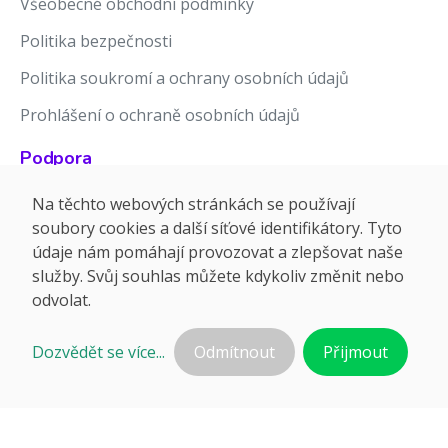
Všeobecné obchodní podmínky
Politika bezpečnosti
Politika soukromí a ochrany osobních údajů
Prohlášení o ochraně osobních údajů
Podpora
Znalostní báze
Na těchto webových stránkách se používají
soubory cookies a další síťové identifikátory. Tyto
Release notes
údaje nám pomáhají provozovat a zlepšovat naše
služby. Svůj souhlas můžete kdykoliv změnit nebo
odvolat.
Dozvědět se více...
Odmítnout
Přijmout
©2026 APTIEN.COM