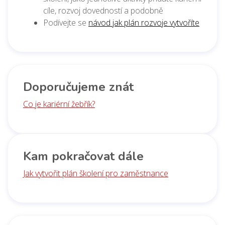
cíle, rozvoj dovedností a podobně
Podívejte se
návod jak plán rozvoje vytvoříte
Doporučujeme znát
Co je kariérní žebřík?
Kam pokračovat dále
Jak vytvořit plán školení pro zaměstnance