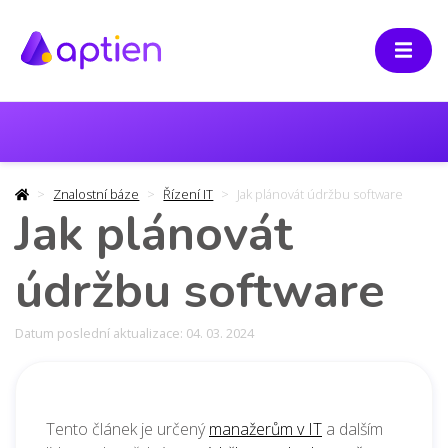
Znalostní báze
Řízení IT
Jak plánovát údržbu software
Jak plánovát
údržbu software
Datum poslední aktualizace: 04. 03. 2024
Tento článek je určený
manažerům v IT
a dalším