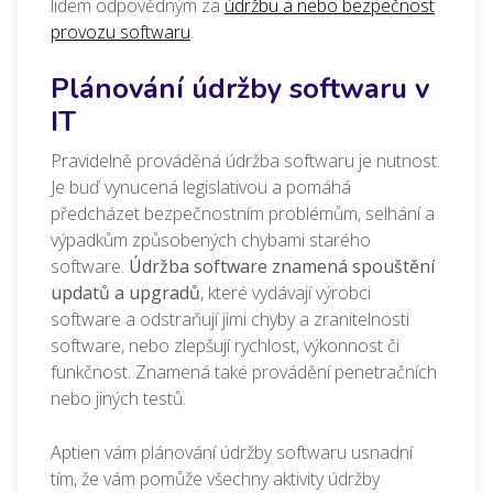
lidem odpovědným za
údržbu a nebo bezpečnost
provozu softwaru
.
Plánování údržby softwaru v
IT
Pravidelně prováděná údržba softwaru je nutnost.
Je buď vynucená legislativou a pomáhá
předcházet bezpečnostním problémům, selhání a
výpadkům způsobených chybami starého
software.
Údržba software znamená spouštění
updatů a upgradů
, které vydávají výrobci
software a odstraňují jimi chyby a zranitelnosti
software, nebo zlepšují rychlost, výkonnost či
funkčnost. Znamená také provádění penetračních
nebo jiných testů.
Aptien vám plánování údržby softwaru usnadní
tím, že vám pomůže všechny aktivity údržby