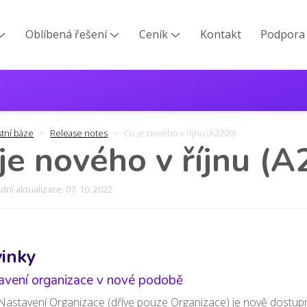
Oblíbená řešení
Ceník
Kontakt
Podpora



stní báze
Release notes
Co je nového v říjnu (A2209)
je nového v říjnu (
ní aktualizace: 07. 10. 2022
inky
avení organizace v nové podobě
Nastavení Organizace (dříve pouze Organizace) je nově dostupné