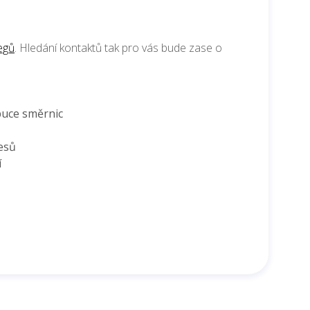
egů
. Hledání kontaktů tak pro vás bude zase o
buce směrnic
esů
í