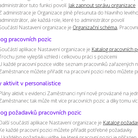
administrátor tuto funkci povolí.
Jak zapnout správu organizace
Z administrace je Organizace plně přesunuta do hlavního levéh
administrátor, ale každá role, které to administrátor povolí
Součástí Nastavení organizace je
Organizační schéma
, Pracovn
og pracovních pozic
Součástí aplikace Nastavení organizace je
Katalog pracovních p
Trochu jsme vylepšili vzhled i celkovou práci s pozicemi
U každé pracovní pozice vidíte seznam pracovníků zařazených na
Zaměstnance můžete přiřadit na pracovní pozici nebo můžete pr
 aktivit v personalistice
Plány aktivit v evidenci Zaměstnanci nyní nově provázané na jed
Zaměstnanec tak může mít více pracovních pozic a díky tomu více 
log požadavků pracovních pozic
Další součástí aplikace Nastavení organizace je
Katalog požadav
Ke každé pracovní pozici můžete přiřadit potřebné požadavky
U každého požadavku vidíte, ke které pracovní pozici je přiřazen