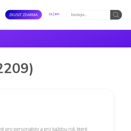
cs
|
en
ZKUSIT ZDARMA
A2209)
 pro personalisty a pro každou roli, které