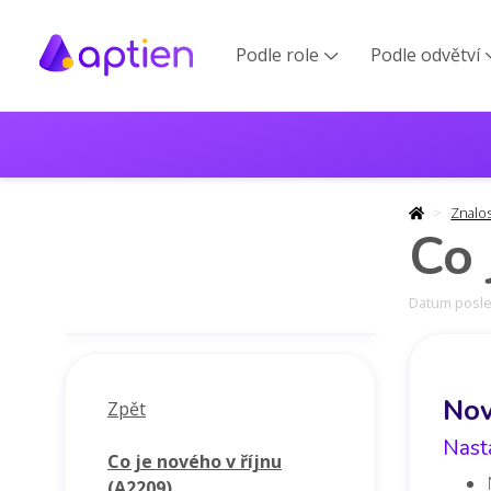
Podle role
Podle odvětví

Znalo
Co 
Datum posled
Nov
Zpět
Nast
Co je nového v říjnu
(A2209)