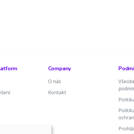
latform
Company
Podmín
O nás
Všeobe
podmí
ešení
Kontakt
Politi
Politi
ochran
Prohlá