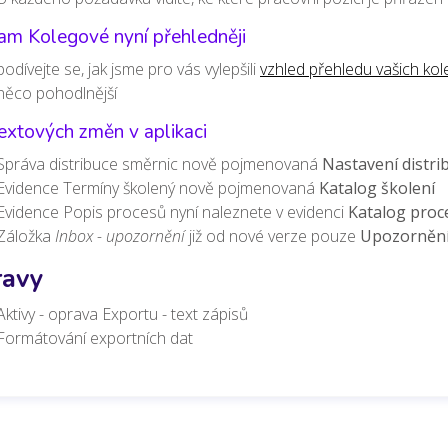
am Kolegové nyní přehledněji
podívejte se, jak jsme pro vás vylepšili
vzhled přehledu vašich kol
něco pohodlnější
extových změn v aplikaci
Správa distribuce směrnic nově pojmenovaná
Nastavení distri
Evidence Termíny školený nově pojmenovaná
Katalog školení
Evidence Popis procesů nyní naleznete v evidenci
Katalog proc
Záložka
Inbox - upozornění
již od nové verze pouze
Upozorněn
avy
Aktivy - oprava Exportu - text zápisů
Formátování exportních dat