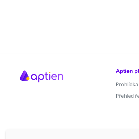
Aptien p
Prohlídka
Přehled ř