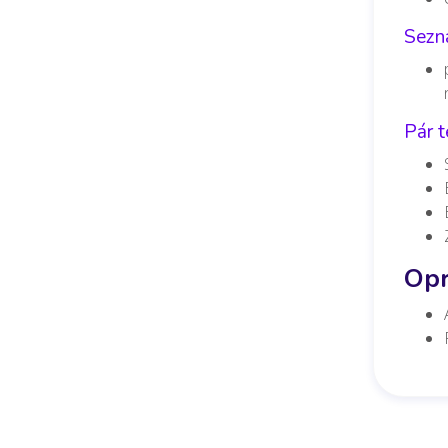
Sezn
Pár t
Opr