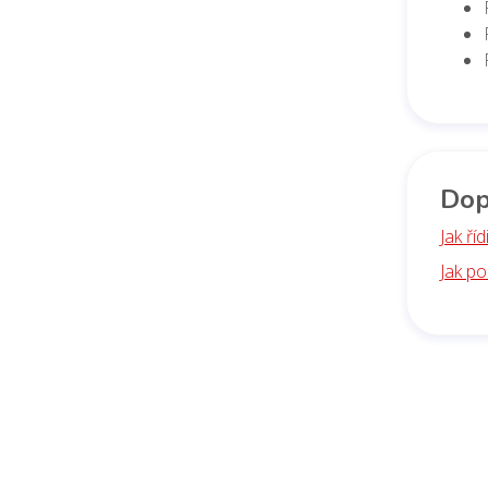
Dop
Jak ří
Jak po