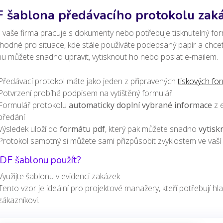
 šablona předávacího protokolu zaká
vaše firma pracuje s dokumenty nebo potřebuje tisknutelný for
vhodné pro situace, kde stále
používáte podepsaný papír a chce
nu můžete snadno
upravit,
vytisknout ho nebo poslat e-mailem.
Předávací protokol máte jako
jeden z připravených
tiskových fo
Potvrzení probíhá podpisem na vytištěný formulář.
Formulář protokolu
automaticky doplní vybrané informace
z e
předání
Výsledek uloží do
formátu pdf
, který pak můžete snadno
vytisk
Protokol samotný si můžete sami přizpůsobit zvyklostem ve vaš
PDF šablonu použít?
Využijte šablonu v evidenci zakázek
Tento vzor je ideální pro projektové manažery, kteří potřebují 
zákazníkovi.