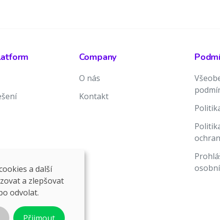
latform
Company
Podmín
O nás
Všeobe
podmí
ešení
Kontakt
Politi
Politi
ochran
Prohlá
osobní
ookies a další
ozovat a zlepšovat
bo odvolat.
Přijmout