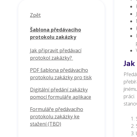
Zpět
Šablona předávacího
protokolu zakázky
Jak připravit předávací
protokol zakázky?
Jak
PDF šablona předávacího
Předáv
protokolu zakázky pro tisk
přebír
jinému
Digitální předání zakázky
práci.
pomocí formuláře aplikace
stanov
Formuláře předávacího
protokolu zakázky ke
stažení (TBD)