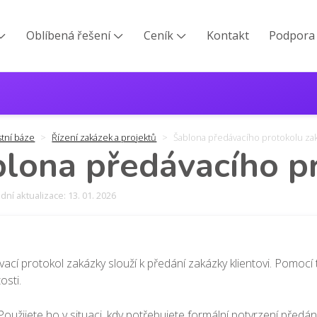
Oblíbená řešení
Ceník
Kontakt
Podpora



stní báze
Řízení zakázek a projektů
Šablona předávacího protokolu za
lona předávacího p
ní aktualizace: 13. 01. 2026
ací protokol zakázky slouží k předání zakázky klientovi. Pomo
tosti.
Použijete ho v situaci, kdy potřebujete formální potvrzení předán