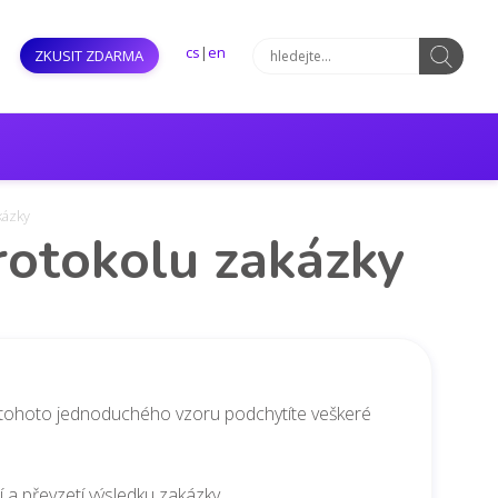
cs
|
en
ZKUSIT ZDARMA
kázky
rotokolu zakázky
cí tohoto jednoduchého vzoru podchytíte veškeré
í a převzetí výsledku zakázky.