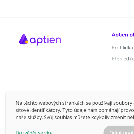
Aptien p
Prohlídka
Přehled ř
Na těchto webových stránkách se používají soubory c
síťové identifikátory. Tyto údaje nám pomáhají prov
naše služby. Svůj souhlas můžete kdykoliv změnit ne
Dozvědět se více...
Odmítnout