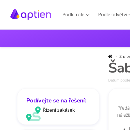
Podle role
Podle odvětví

Znalo
Šab
Datum posled
Podívejte se na řešení:
Předáv
Řízení zakázek
náleži