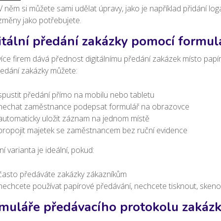
V něm si můžete sami udělat úpravy, jako je například přidání log
změny jako potřebujete.
itální předání zakázky pomocí formul
více firem dává přednost digitálnímu předání zakázek místo pap
ředání zakázky můžete:
spustit předání přímo na mobilu nebo tabletu
nechat zaměstnance podepsat formulář na obrazovce
automaticky uložit záznam na jednom místě
propojit majetek se zaměstnancem bez ruční evidence
lní varianta je ideální, pokud:
často předáváte zakázky zákazníkům
nechcete používat papírové předávání,
nechcete tisknout, sken
muláře předávacího protokolu zakázk