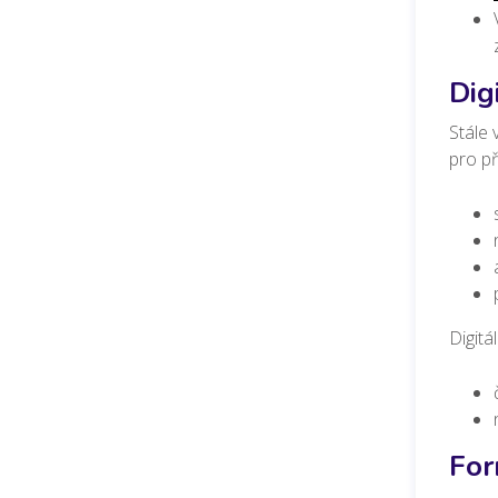
Dig
Stále 
pro p
Digitá
For