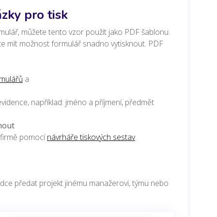
zky pro tisk
mulář, můžete tento vzor použít jako PDF šablonu.
te mít možnost formulář snadno vytisknout.
PDF
rmulářů
a
vidence, například: jméno a příjmení, předmět
nout
í firmě pomocí
návrháře tiskových sestav
.
hladce předat projekt jinému manažerovi, týmu nebo