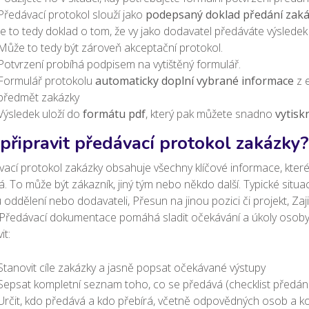
Předávací protokol slouží jako
podepsaný doklad předání zakáz
Je to tedy doklad o tom, že vy jako dodavatel předáváte výsledek
Může to tedy být zároveň akceptační protokol.
Potvrzení probíhá podpisem na vytištěný formulář.
Formulář protokolu
automaticky doplní vybrané informace
z e
předmět zakázky
Výsledek uloží do
formátu pdf
, který pak můžete snadno
vytisk
 připravit předávací protokol zakázky
ací protokol zakázky obsahuje všechny klíčové informace, které
á. To může být zákazník, jiný tým nebo někdo další. Typické situa
 oddělení nebo dodavateli, Přesun na jinou pozici či projekt, Zaj
 Předávací dokumentace pomáhá sladit očekávání a úkoly osoby,
it:
Stanovit cíle zakázky a jasně popsat očekávané výstupy
Sepsat kompletní seznam toho, co se předává (checklist předání
Určit, kdo předává a kdo přebírá, včetně odpovědných osob a k