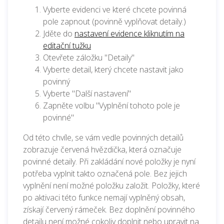
Vyberte evidenci ve které chcete povinná
pole zapnout (povinně vyplňovat detaily.)
Jděte do
nastavení evidence kliknutím na
editační tužku
Otevřete záložku "Detaily"
Vyberte detail, který chcete nastavit jako
povinný
Vyberte "Další nastavení"
Zapněte volbu "Vyplnění tohoto pole je
povinné"
Od této chvíle, se vám vedle povinných detailů
zobrazuje červená hvězdička, která označuje
povinné detaily. Při zakládání nové položky je nyní
potřeba vyplnit takto označená pole. Bez jejich
vyplnění není možné položku založit. Položky, které
po aktivaci této funkce nemají vyplněný obsah,
získají červený rámeček. Bez doplnění povinného
detailu není možné cokoliv doplnit nebo upravit na