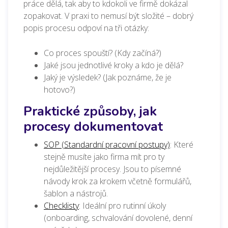
práce dělá, tak aby to kdokoli ve firmě dokázal
zopakovat. V praxi to nemusí být složité – dobrý
popis procesu odpoví na tři otázky:
Co proces spouští? (Kdy začíná?)
Jaké jsou jednotlivé kroky a kdo je dělá?
Jaký je výsledek? (Jak poznáme, že je
hotovo?)
Praktické způsoby, jak
procesy dokumentovat
SOP (Standardní pracovní postupy)
: Které
stejně musíte jako firma mít pro ty
nejdůležitější procesy. Jsou to písemné
návody krok za krokem včetně formulářů,
šablon a nástrojů.
Checklisty
: Ideální pro rutinní úkoly
(onboarding, schvalování dovolené, denní