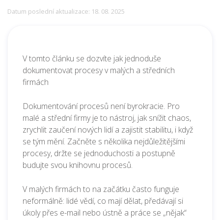
Datum poslední aktualizace: 18. 08. 2025
V tomto článku se dozvíte jak jednoduše
dokumentovat procesy v malých a středních
firmách
Dokumentování procesů není byrokracie. Pro
malé a střední firmy je to nástroj, jak snížit chaos,
zrychlit zaučení nových lidí a zajistit stabilitu, i když
se tým mění. Začněte s několika nejdůležitějšími
procesy, držte se jednoduchosti a postupně
budujte svou knihovnu procesů.
V malých firmách to na začátku často funguje
neformálně: lidé vědí, co mají dělat, předávají si
úkoly přes e-mail nebo ústně a práce se „nějak“