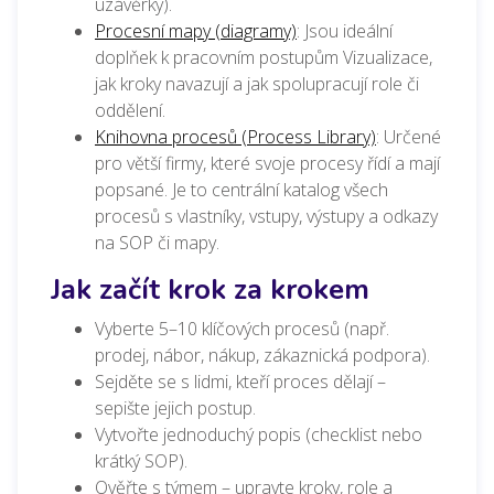
uzávěrky).
Procesní mapy (diagramy)
: Jsou ideální
doplňek k pracovním postupům Vizualizace,
jak kroky navazují a jak spolupracují role či
oddělení.
Knihovna procesů (Process Library)
: Určené
pro větší firmy, které svoje procesy řídí a mají
popsané. Je to centrální katalog všech
procesů s vlastníky, vstupy, výstupy a odkazy
na SOP či mapy.
Jak začít krok za krokem
Vyberte 5–10 klíčových procesů (např.
prodej, nábor, nákup, zákaznická podpora).
Sejděte se s lidmi, kteří proces dělají –
sepište jejich postup.
Vytvořte jednoduchý popis (checklist nebo
krátký SOP).
Ověřte s týmem – upravte kroky, role a