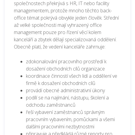
společnostech překrývá s HR, IT nebo facility
managementem, protože mnoho těchto back-
office témat pokrývá obvykle jeden člověk. Střední
až velké společnosti mají vyhrazený office
management pouze pro řízení věcí kolem
kanceláří a zbytek dělají specializovaná oddělení.
Obecně platí, že vedení kanceláře zahrnuje:
zdokonalování pracovního prostředí k
dosažení obchodních cílů organizace
koordinace činností všech lidí a oddělení ve
firmě k dosažení obchodních cílů
provádí obecné administrativní úkony
podílí se na najímání, nástupu, školení a
odchodu zaměstnanců
řeší vybavení zaměstnanců správným
pracovním vybavením, pomůckami a všemi
dalšími pracovními nezbytnostmi
připravuje a předkládá různé reporty pro