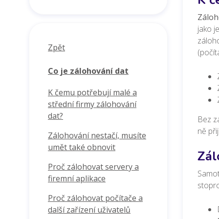
Záloh
jako j
záloho
Zpět
(počít
Co je zálohování dat
K čemu potřebují malé a
střední firmy zálohování
dat?
Bez zá
ně při
Zálohování nestačí, musíte
umět také obnovit
Zál
Proč zálohovat servery a
Samotn
firemní aplikace
stopr
Proč zálohovat počítače a
další zařízení uživatelů