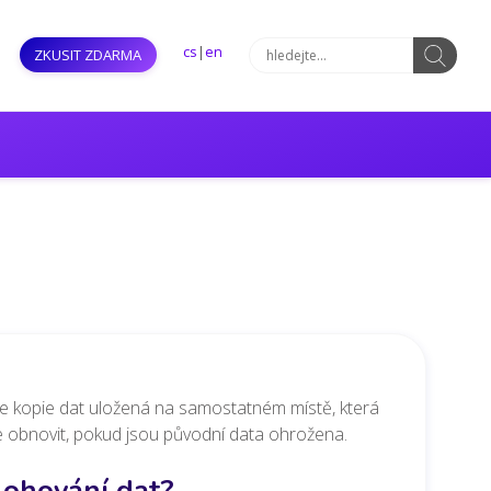
cs
|
en
ZKUSIT ZDARMA
 je kopie dat uložená na samostatném místě, která
ze obnovit, pokud jsou původní data ohrožena.
lohování dat?