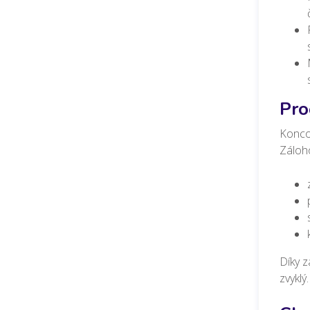
Pro
Konco
Záloho
Díky z
zvyklý