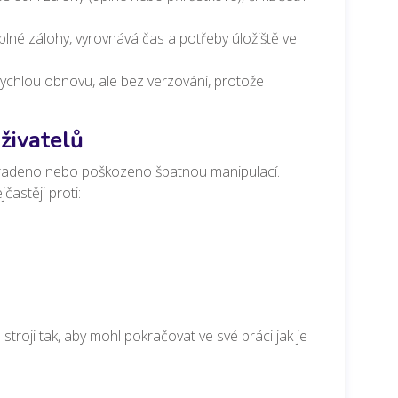
né zálohy, vyrovnává čas a potřeby úložiště ve
 rychlou obnovu, ale bez verzování, protože
uživatelů
ukradeno nebo poškozeno špatnou manipulací.
častěji proti:
troji tak, aby mohl pokračovat ve své práci jak je