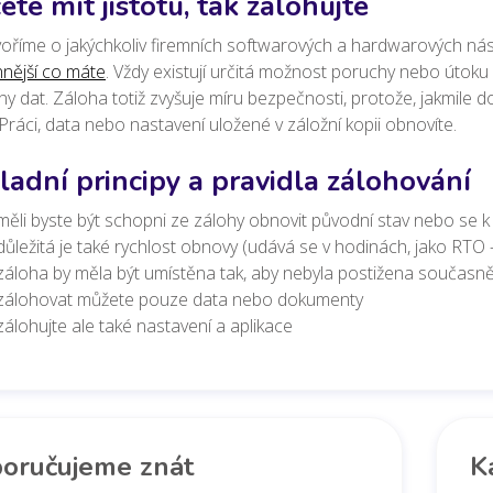
ete mít jistotu, tak zálohujte
oříme o jakýchkoliv firemních softwarových a hardwarových nástr
nnější co máte
. Vždy existují určitá možnost poruchy nebo útoku
y dat. Záloha totiž zvyšuje míru bezpečnosti, protože, jakmile do
. Práci, data nebo nastavení uložené v záložní kopii obnovíte.
ladní principy a pravidla zálohování
měli byste být schopni ze zálohy obnovit původní stav nebo se k
důležitá je také rychlost obnovy (udává se v hodinách, jako RTO
záloha by měla být umístěna tak, aby nebyla postižena současně
zálohovat můžete pouze data nebo dokumenty
zálohujte ale také nastavení a aplikace
oručujeme znát
K