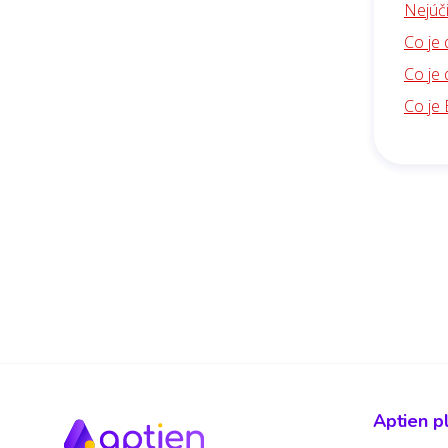
Nejúči
Co je 
Co je 
Co je 
Aptien p