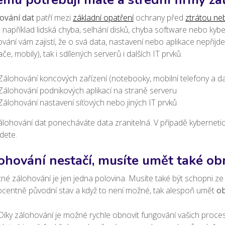
ování dat
patří mezi
základní opatření
ochrany před
ztrátou ne
e například lidská chyba, selhání disků, chyba software nebo ky
vání vám zajistí, že o svá data, nastavení nebo aplikace nepřijd
ače, mobily), tak i sdílených serverů i dalších IT prvků.
Zálohování koncových zařízení (notebooky, mobilní telefony a dalš
Zálohování podnikových aplikací na straně serveru
Zálohování nastavení síťových nebo jiných IT prvků
lohování dat ponecháváte data zranitelná. V případě kybernetic
jdete.
ohování nestačí, musíte umět také ob
é zálohování je jen jedna polovina. Musíte také být schopni z
ocentně původní stav a když to není možné, tak alespoň umět
ob
Díky zálohování je možné rychle obnovit fungování vašich proce