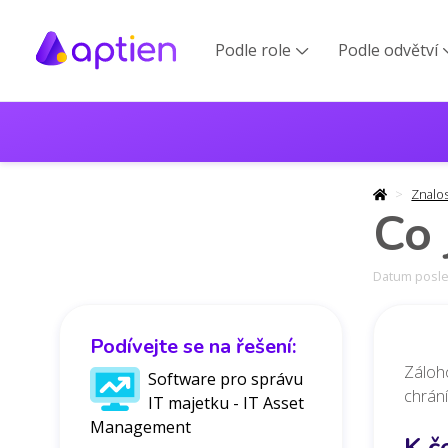
Podle role
Podle odvětví

Znalo
Co 
Datum posled
Podívejte se na řešení:
Záloho
Software pro správu
chrání
IT majetku - IT Asset
Management
K č