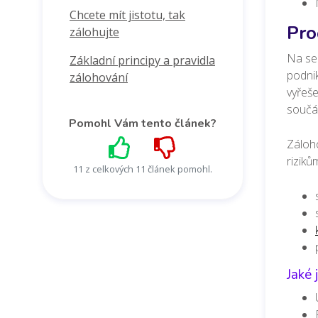
Chcete mít jistotu, tak
Pro
zálohujte
Na ser
Základní principy a pravidla
podnik
zálohování
vyřeše
součá
Pomohl Vám tento článek?
Záloho
riziků
11 z celkových 11 článek pomohl.
Jaké 