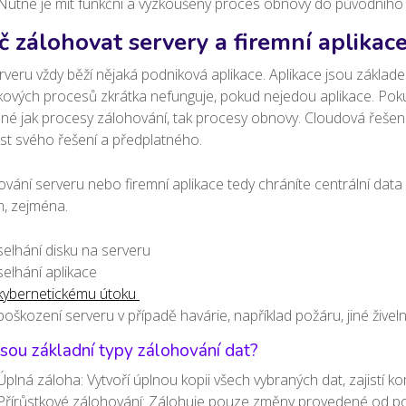
N
utné je mít funkční a vyzkoušený proces obnovy do původního 
č zálohovat servery a firemní aplikac
veru vždy běží nějaká podniková aplikace. Aplikace jsou zákla
ových procesů zkrátka nefunguje, pokud nejedou aplikace. Poku
né jak procesy zálohování, tak procesy obnovy. Cloudová řešení 
st svého řešení a předplatného.
vání serveru nebo firemní aplikace tedy chráníte centrální dat
m, zejména.
selhání disku na serveru
selhání aplikace
kybernetickému útoku
poškození serveru v případě havárie, například požáru, jiné ži
jsou základní typy zálohování dat?
Úplná záloha: Vytvoří úplnou kopii všech vybraných dat, zajistí k
Přírůstkové zálohování: Zálohuje pouze změny provedené od posl