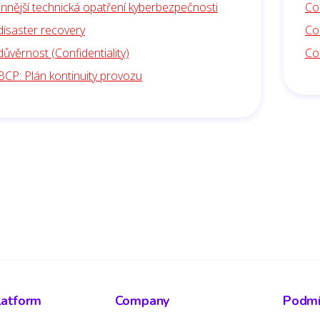
nnější technická opatření kyberbezpečnosti
Co 
disaster recovery
Co
důvěrnost (Confidentiality)
Co
BCP: Plán kontinuity provozu
latform
Company
Podmín