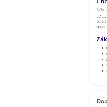
Chc
Ať hov
nejce
ochran
vrátit
Zák
Dop