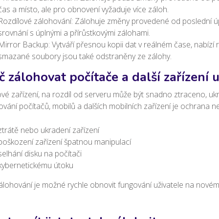
čas a místo, ale pro obnovení vyžaduje více záloh.
Rozdílové zálohování: Zálohuje změny provedené od poslední úpl
srovnání s úplnými a přírůstkovými zálohami.
Mirror Backup: Vytváří přesnou kopii dat v reálném čase, nabízí
smazané soubory jsou také odstraněny ze zálohy.
č zálohovat počítače a další zařízení 
vé zařízení, na rozdíl od serveru může být snadno ztraceno, 
vání počítačů, mobilů a dalších mobilních zařízení je ochrana nej
ztrátě nebo ukradení zařízení
poškození zařízení špatnou manipulací
selhání disku na počítači
kybernetickému útoku
álohování je možné rychle obnovit fungování uživatele na novém s
.