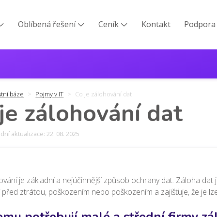
Oblíbená řešení
Ceník
Kontakt
Podpora



stní báze
Pojmy v IT
Co je zálohování dat
je zálohování dat
ní aktualizace: 22. 08. 2025
vání je základní a nejúčinnější způsob ochrany dat. Záloha dat
 před ztrátou, poškozením nebo poškozením a zajišťuje, že je l
emu potřebují malé a střední firmy zá