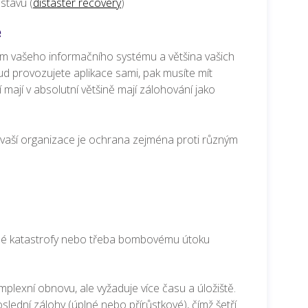
stavu (
distaster recovery
)
e
dem vašeho informačního systému a většina vašich
d provozujete aplikace sami, pak musíte mít
mají v absolutní většině mají zálohování jako
a vaší organizace je ochrana zejména proti různým
velné katastrofy nebo třeba bombovému útoku
omplexní obnovu, ale vyžaduje více času a úložiště.
ední zálohy (úplné nebo přírůstkové), čímž šetří