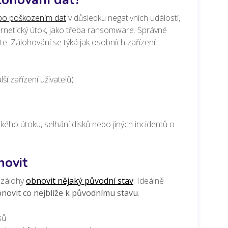
bo poškozením dat
v důsledku negativních událostí,
bernetický útok, jako třeba ransomware. Správné
ete. Zálohování se týká jak osobních zařízení
í zařízení uživatelů)
kého útoku, selhání disků nebo jiných incidentů o
novit
e zálohy
obnovit nějaký původní stav
. Ideálně
novit co nejblíže k původnímu stavu
.
sů