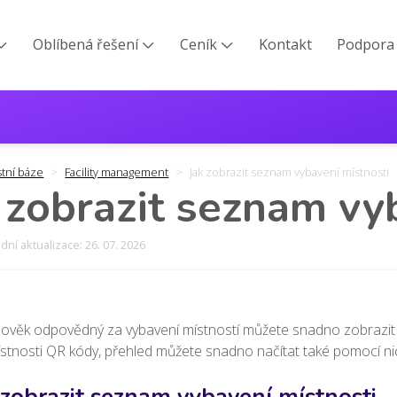
Oblíbená řešení
Ceník
Kontakt
Podpora



stní báze
Facility management
Jak zobrazit seznam vybavení místnosti
 zobrazit seznam vy
ní aktualizace: 26. 07. 2026
lověk odpovědný za vybavení místností můžete snadno zobrazit j
stnosti QR kódy, přehled můžete snadno načítat také pomocí nic
 zobrazit seznam vybavení místnosti