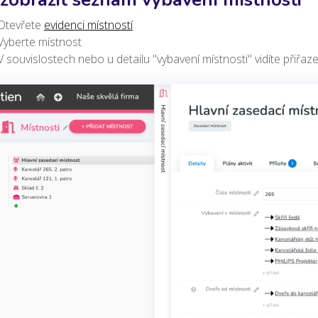
Otevřete
evidenci místností
Vyberte místnost
V souvislostech nebo u detailu "vybavení místnosti" vidíte přiřaz