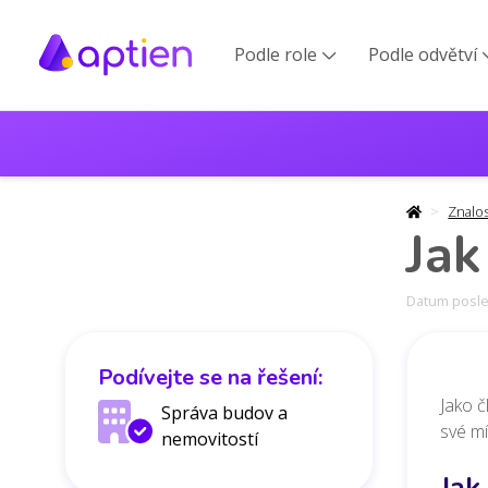
Podle role
Podle odvětví

Znalo
Jak
Datum posled
Podívejte se na řešení:
Jako č
Správa budov a
své mí
nemovitostí
Jak