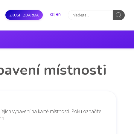
cs
|
en
ZKUSIT ZDARMA
bavení místnosti
ejich vybavení na kartě místnosti. Poku označíte
h. .