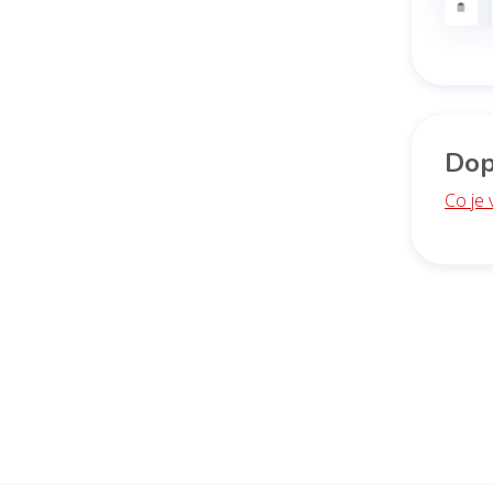
Dop
Co je 