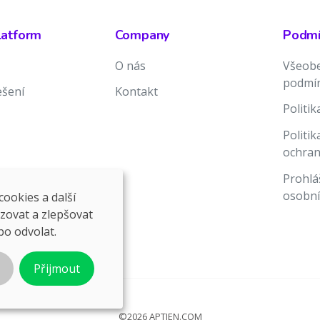
latform
Company
Podmín
O nás
Všeobe
podmí
ešení
Kontakt
Politi
Politi
ochran
Prohlá
osobní
ookies a další
ozovat a zlepšovat
bo odvolat.
Přijmout
©2026 APTIEN.COM