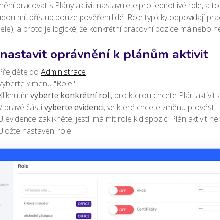
ění pracovat s Plány aktivit nastavujete pro jednotlivé role, a to 
dou mít přístup pouze pověření lidé. Role typicky odpovídají pr
tele), a proto je logické, že konkrétní pracovní pozice má nebo n
 nastavit oprávnění k plánům aktivit
Přejděte do
Administrace
Vyberte v menu "Role"
Kliknutím
vyberte konkrétní roli
, pro kterou chcete Plán aktivit
V pravé části
vyberte evidenci
, ve které chcete změnu provést
U evidence zaklikněte, jestli má mít role k dispozici Plán aktivit n
Uložte nastavení role