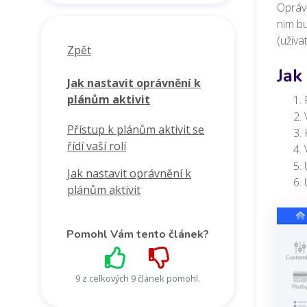
Oprávn
nim bu
(uživa
Zpět
Jak
Jak nastavit oprávnění k
plánům aktivit
Přístup k plánům aktivit se
řídí vaší rolí
Jak nastavit oprávnění k
plánům aktivit
Pomohl Vám tento článek?
9 z celkových 9 článek pomohl.