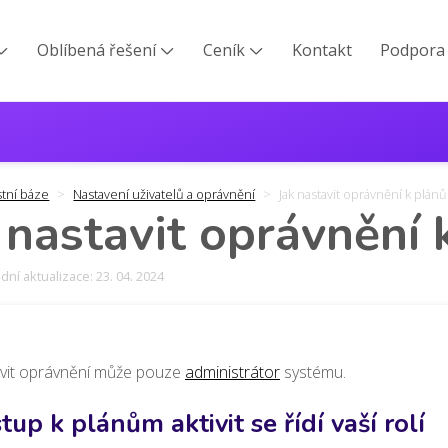
Oblíbená řešení
Ceník
Kontakt
Podpora



stní báze
Nastavení uživatelů a oprávnění
Jak nastavit oprávnění k plánů
 nastavit oprávnění 
ní aktualizace: 23. 04. 2024
vit oprávnění může pouze
administrátor
systému.
stup k plánům aktivit se řídí vaší rolí