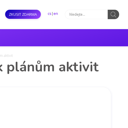
cs
|
en
ZKUSIT ZDARMA
m aktivit
k plánům aktivit