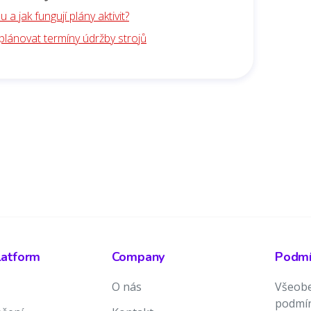
u a jak fungují plány aktivit?
plánovat termíny údržby strojů
latform
Company
Podmín
O nás
Všeobe
podmí