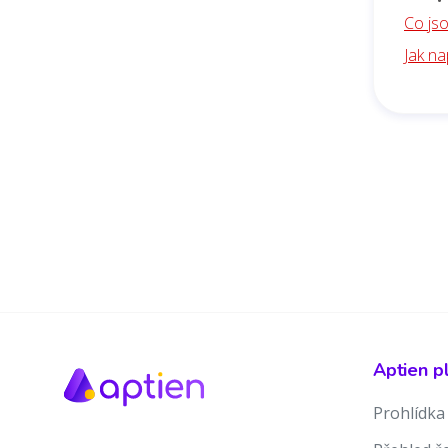
Co jso
Jak na
Aptien p
Prohlídka