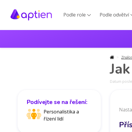
Podle role
Podle odvětví

Znalo
Jak
Datum posled
Podívejte se na řešení:
Nasta
Personalistika a
řízení lidí
Pří