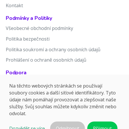
Kontakt
Podmínky a Politiky
Všeobecné obchodní podmínky
Politika bezpečnosti
Politika soukromí a ochrany osobních údajů
Prohlášení o ochraně osobních údajů
Podpora
Znalostní báze
Na těchto webových stránkách se používají
soubory cookies a další síťové identifikátory. Tyto
Release notes
údaje nám pomáhají provozovat a zlepšovat naše
služby. Svůj souhlas můžete kdykoliv změnit nebo
odvolat.
Dozvědět se více...
Odmítnout
Přijmout