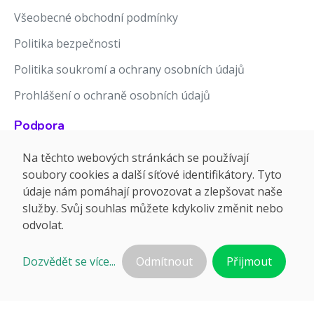
Všeobecné obchodní podmínky
Politika bezpečnosti
Politika soukromí a ochrany osobních údajů
Prohlášení o ochraně osobních údajů
Podpora
Znalostní báze
Na těchto webových stránkách se používají
soubory cookies a další síťové identifikátory. Tyto
Release notes
údaje nám pomáhají provozovat a zlepšovat naše
služby. Svůj souhlas můžete kdykoliv změnit nebo
odvolat.
Dozvědět se více...
Odmítnout
Přijmout
©2026 APTIEN.COM