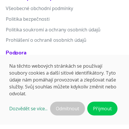
Všeobecné obchodní podmínky
Politika bezpečnosti
Politika soukromí a ochrany osobních údajů
Prohlášení o ochraně osobních údajů
Podpora
Znalostní báze
Na těchto webových stránkách se používají
soubory cookies a další síťové identifikátory. Tyto
Release notes
údaje nám pomáhají provozovat a zlepšovat naše
služby. Svůj souhlas můžete kdykoliv změnit nebo
odvolat.
Dozvědět se více...
Odmítnout
Přijmout
©2026 APTIEN.COM