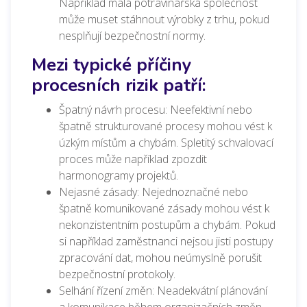
Například malá potravinářská společnost
může muset stáhnout výrobky z trhu, pokud
nesplňují bezpečnostní normy.
Mezi typické příčiny
procesních rizik patří:
Špatný návrh procesu: Neefektivní nebo
špatně strukturované procesy mohou vést k
úzkým místům a chybám. Spletitý schvalovací
proces může například zpozdit
harmonogramy projektů.
Nejasné zásady: Nejednoznačné nebo
špatně komunikované zásady mohou vést k
nekonzistentním postupům a chybám. Pokud
si například zaměstnanci nejsou jisti postupy
zpracování dat, mohou neúmyslně porušit
bezpečnostní protokoly.
Selhání řízení změn: Neadekvátní plánování
a komunikace během organizačních změn