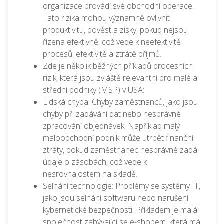
organizace provádí své obchodní operace.
Tato rizika mohou významně ovlivnit
produktivitu, pověst a zisky, pokud nejsou
řízena efektivně, což vede k neefektivitě
procesů, efektivitě a ztrátě příjmů.
Zde je několik běžných příkladů procesních
rizik, která jsou zvláště relevantní pro malé a
střední podniky (MSP) v USA:
Lidská chyba: Chyby zaměstnanců, jako jsou
chyby při zadávání dat nebo nesprávné
zpracování objednávek. Například malý
maloobchodní podnik může utrpět finanční
ztráty, pokud zaměstnanec nesprávně zadá
údaje o zásobách, což vede k
nesrovnalostem na skladě.
Selhání technologie: Problémy se systémy IT,
jako jsou selhání softwaru nebo narušení
kybernetické bezpečnosti. Příkladem je malá
společnost zabývající se e-shopem, která má