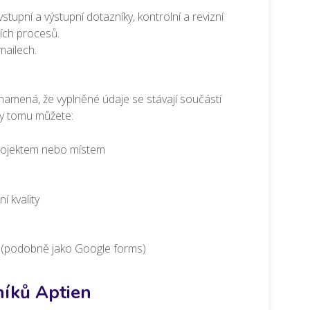
upní a výstupní dotazníky, kontrolní a revizní
ních procesů.
mailech.
namená, že vyplněné údaje se stávají součástí
ky tomu můžete:
projektem nebo místem
 kvality
(podobně jako Google forms)
níků Aptien