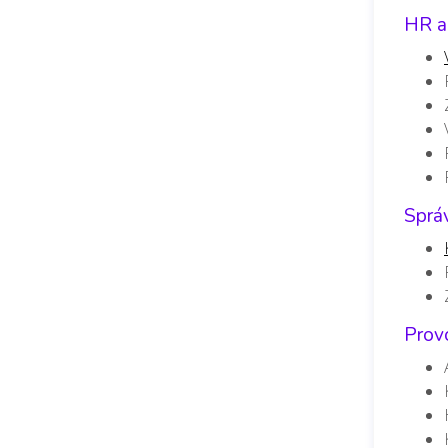
HR a
Sprá
Provo