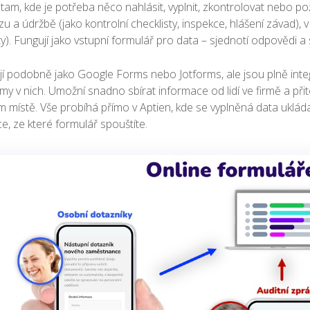
tam, kde je potřeba něco nahlásit, vyplnit, zkontrolovat nebo po
u a údržbě (jako kontrolní checklisty, inspekce, hlášení závad), v 
y). Fungují jako vstupní formulář pro data – sjednotí odpovědi a 
jí podobně jako Google Forms nebo Jotforms, ale jsou plně inte
my v nich.
Umožní snadno sbírat informace od lidí ve firmě a př
 místě. Vše probíhá přímo v Aptien, kde se vyplněná data uklád
e, ze které formulář spouštíte.