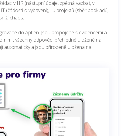
žádat: v HR (nástupní údaje, zpětná vazba), v
IT (žádosti o vybavení), i u projektů (sběr podkla
dů,
sníží chaos.
grované do Aptien. Jsou propojené s evidencemi a
itom mít všechny odpovědi
přehledně uložené na
ají automaticky a jsou přirozeně uložena na