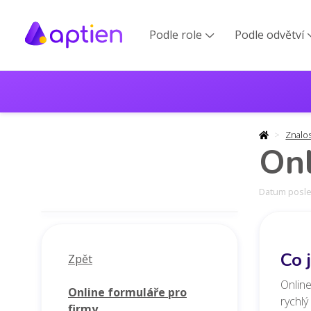
Podle role
Podle odvětví

Znalo
Onl
Datum posled
Co 
Zpět
Online
Online formuláře pro
rychlý
firmy