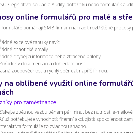
ISO / legislativní soulad a Audity: dotazníku nebo formulář k audi
nosy online formulářů pro malé a stře
e formuláře pomáhají SMB firmám nahradit roztříštěné procesy
Žádné excelové tabulky navíc
Žádné chaotické emaily
Žádné chybějící informace nebo ztracené přílohy
Pořádek v dokumentaci a dohledatelnost
Jasná zodpovědnost a rychlý sběr dat napříč firmou.
y na oblíbené využití online formulář
mách
zníky pro zaměstnance
Získejte zpětnou vazbu během pár minut bez nutnosti e-mailov
Ať už potřebujete vyhodnotit firemní akci, zjistit spokojenost 
interaktivní formuláře to zvládnou snadno.