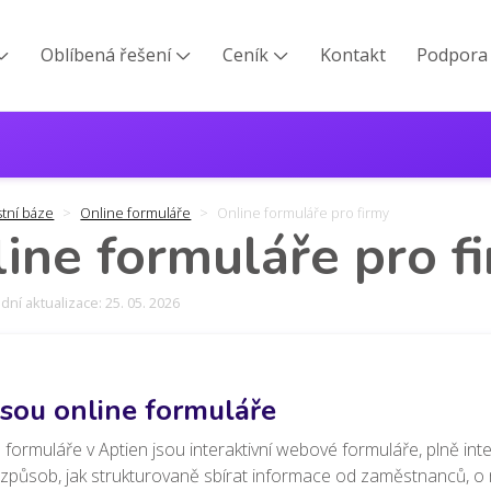
Oblíbená řešení
Ceník
Kontakt
Podpora



stní báze
Online formuláře
Online formuláře pro firmy
ine formuláře pro f
ní aktualizace: 25. 05. 2026
jsou online formuláře
 formuláře v Aptien jsou interaktivní webové formuláře, plně int
 způsob, jak strukturovaně sbírat informace od zaměstnanců, o m