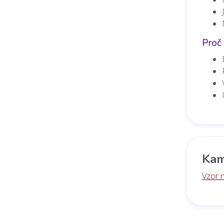
Proč 
Kam
Vzor 