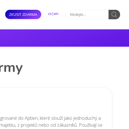
cs
|
en
ZKUSIT ZDARMA
irmy
egrované do Aptien, které slouží jako jednoduchý a
ajetku, z projektů nebo od zákazníků. Používají se