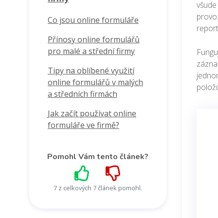
všude 
provoz
Co jsou online formuláře
report
Přínosy online formulářů
pro malé a střední firmy
Fungu
zázna
Tipy na oblíbené využití
jednom
online formulářů v malých
položc
a středních firmách
Jak začít používat online
formuláře ve firmě?
Pomohl Vám tento článek?
7 z celkových 7 článek pomohl.