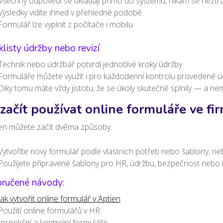
Všechny odpovědi se ukládají přímo do systému, nikam se neztrat
Výsledky vidíte ihned v přehledné podobě.
Formulář lze vyplnit z počítače i mobilu.
listy údržby nebo revizí
Technik nebo údržbář potvrdí jednotlivé kroky údržby
Formuláře můžete využít i pro každodenní kontrolu provedené ú
Díky tomu máte vždy jistotu, že se úkoly skutečně splnily — a n
 začít používat online formuláře ve fi
ien můžete začít dvěma způsoby:
Vytvoříte nový formulář podle vlastních potřeb nebo šablony, n
Použijete připravené šablony pro HR, údržbu, bezpečnost nebo 
ručené návody:
Jak vytvořit online formulář v Aptien
Použití online formulářů v HR
Inspekční a kontrolní formuláře