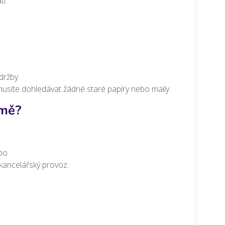
í.
držby
emusíte dohledávat žádné staré papíry nebo maily.
rmě?
ebo
kancelářský provoz.