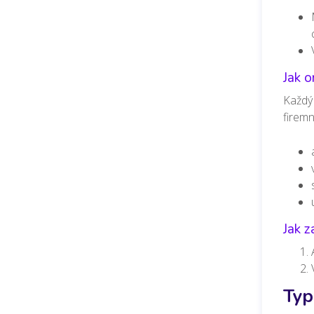
Jak o
Každý 
firem
Jak z
Typ