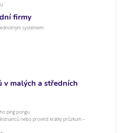
tu
dní firmy
 jednotným systémem:
ů v malých a středních
ého ping pongu
zaměstnanců nebo provést krátký průzkum –