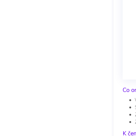
Co on
K čem