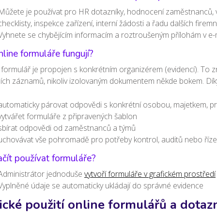
Můžete je používat pro HR dotazníky, hodnocení zaměstnanců, vst
checklisty, inspekce zařízení, interní žádosti a řadu dalších firem
Vyhnete se chybějícím informacím a roztroušeným přílohám v e-
nline formuláře fungují?
formulář je propojen s konkrétním organizérem (evidencí). To z
ních záznamů, nikoliv izolovaným dokumentem někde bokem. Dí
automaticky párovat odpovědi s konkrétní osobou, majetkem, 
vytvářet formuláře z připravených šablon
sbírat odpovědi od zaměstnanců a týmů
uchovávat vše pohromadě pro potřeby kontrol, auditů nebo řízení
ačít používat formuláře?
Administrátor jednoduše
vytvoří formuláře v grafickém prostředí
Vyplněné údaje se automaticky ukládají do správné evidence
ické použití online formulářů a dotaz