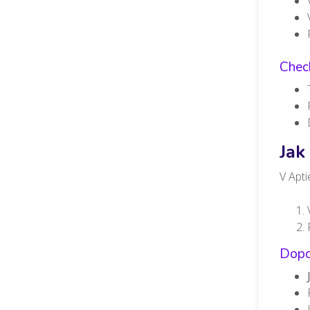
Check
Jak
V Apt
Dopo