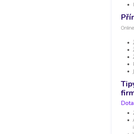
Pří
Onlin
Tip
fir
Dota