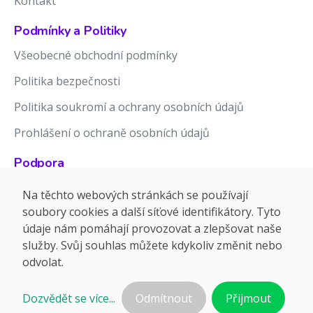
Kontakt
Podmínky a Politiky
Všeobecné obchodní podmínky
Politika bezpečnosti
Politika soukromí a ochrany osobních údajů
Prohlášení o ochraně osobních údajů
Podpora
Znalostní báze
Na těchto webových stránkách se používají
soubory cookies a další síťové identifikátory. Tyto
Release notes
údaje nám pomáhají provozovat a zlepšovat naše
služby. Svůj souhlas můžete kdykoliv změnit nebo
odvolat.
Dozvědět se více...
Odmítnout
Přijmout