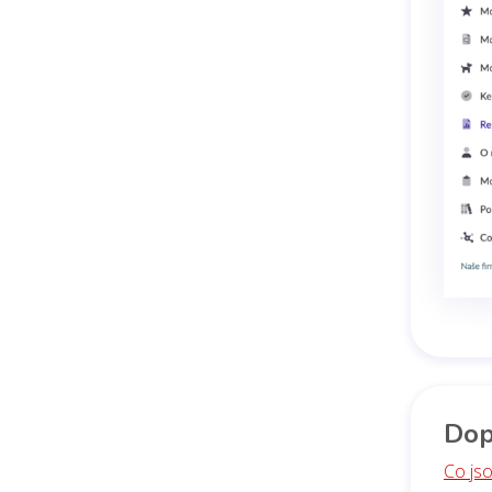
Dop
Co jso