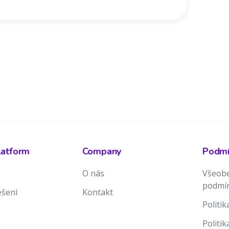
latform
Company
Podmín
O nás
Všeobe
podmí
ešení
Kontakt
Politi
Politi