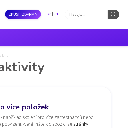
cs
|
en
ZKUSIT ZDARMA
tivity
ktivity
o více položek
 - například školení pro více zaměstnanců nebo
é potvrzení, které máte k dispozici ze
stránky