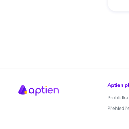
Aptien p
Prohlídka
Přehled ř