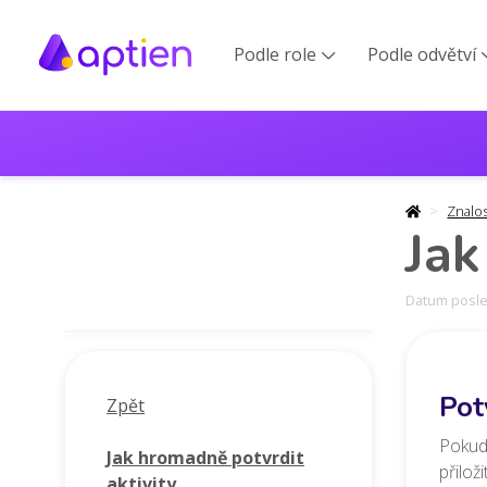
Podle role
Podle odvětví

Znalo
Jak
Datum posled
Pot
Zpět
Pokud 
Jak hromadně potvrdit
přilož
aktivity