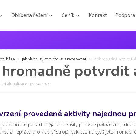
Oblíbená řešení
Ceník
Kontakt
Podpora



stní báze
Jak plánovat, rozvrhovat a rezervovat
Jak hromadně potvrdit ak
 hromadně potvrdit a
ní aktualizace: 15. 04. 2025
vrzení provedené aktivity najednou pr
potřebujete potvrdit nějakou aktivity pro více položek najednou
it revizní zprávu pro více přístrojů, pak k tomu využijete hromadn