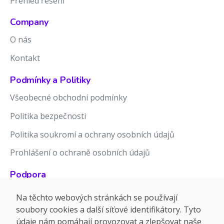
Přehled řešení
Company
O nás
Kontakt
Podmínky a Politiky
Všeobecné obchodní podmínky
Politika bezpečnosti
Politika soukromí a ochrany osobních údajů
Prohlášení o ochraně osobních údajů
Podpora
Znalostní báze
Na těchto webových stránkách se používají
soubory cookies a další síťové identifikátory. Tyto
Release notes
údaje nám pomáhají provozovat a zlepšovat naše