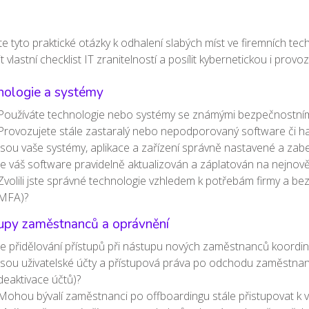
te tyto praktické otázky k odhalení slabých míst ve firemních 
it vlastní checklist IT zranitelností a posílit kybernetickou i provo
nologie a systémy
Používáte technologie nebo systémy se známými bezpečnostními 
Provozujete stále zastaralý nebo nepodporovaný software či har
Jsou vaše systémy, aplikace a zařízení správně nastavené a zab
Je váš software pravidelně aktualizován a záplatován na nejnov
Zvolili jste správné technologie vzhledem k potřebám firmy a b
MFA)?
tupy zaměstnanců a oprávnění
Je přidělování přístupů při nástupu nových zaměstnanců koordi
Jsou uživatelské účty a přístupová práva po odchodu zaměstna
deaktivace účtů)?
Mohou bývalí zaměstnanci po offboardingu stále přistupovat k va