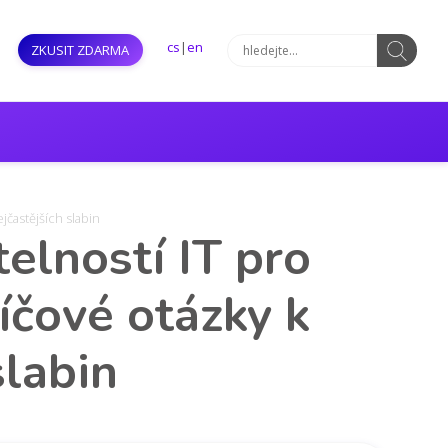
cs
|
en
ZKUSIT ZDARMA
jčastějších slabin
elností IT pro
líčové otázky k
slabin