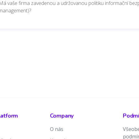
Má vaše firma zavedenou a udržovanou politiku informační bezp
management)?
latform
Company
Podmín
O nás
Všeobe
podmí