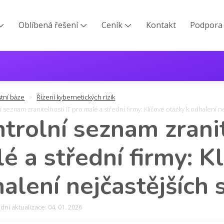
Oblíbená řešení
Ceník
Kontakt
Podpora



stní báze
Řízení kybernetických rizik
 seznam zranitelností IT pro malé a střední firmy: Klíčové otázky k odhalení ne
trolní seznam zranit
é a střední firmy: K
alení nejčastějších 
ní aktualizace: 04. 01. 2026