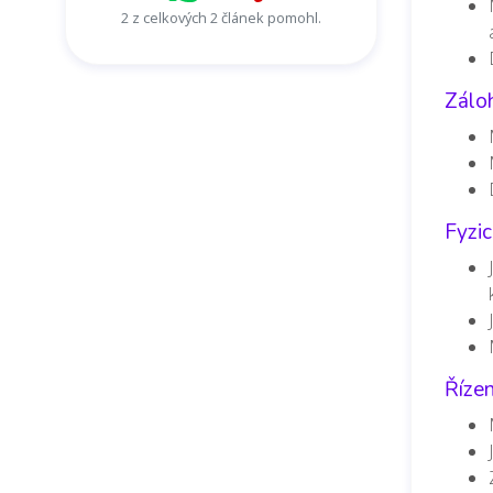
2 z celkových 2 článek pomohl.
Zálo
Fyzic
Řízen