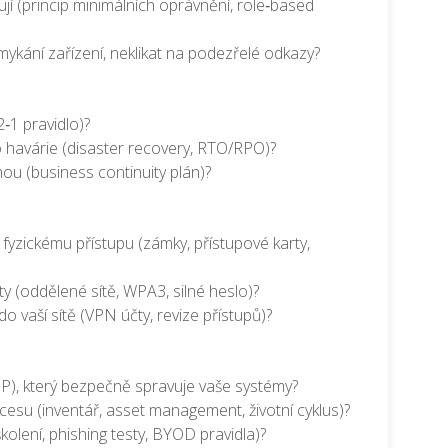
í (princip minimálních oprávnění, role‑based
mykání zařízení, neklikat na podezřelé odkazy?
‑1 pravidlo)?
havárie (disaster recovery, RTO/RPO)?
ou (business continuity plán)?
yzickému přístupu (zámky, přístupové karty,
y (oddělené sítě, WPA3, silné heslo)?
o vaší sítě (VPN účty, revize přístupů)?
SP), který bezpečně spravuje vaše systémy?
esu (inventář, asset management, životní cyklus)?
olení, phishing testy, BYOD pravidla)?