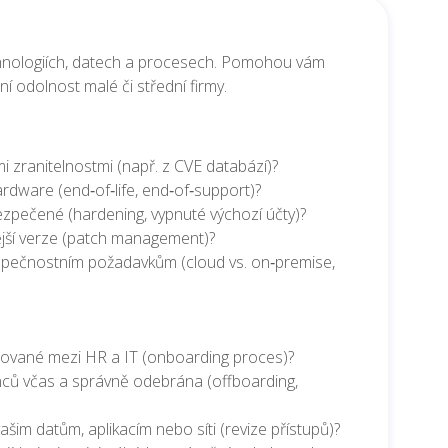
technologiích, datech a procesech. Pomohou vám
zní odolnost malé či střední firmy.
zranitelnostmi (např. z CVE databází)?
dware (end‑of‑life, end‑of‑support)?
ezpečené (hardening, vypnuté výchozí účty)?
ější verze (patch management)?
ezpečnostním požadavkům (cloud vs. on‑premise,
nované mezi HR a IT (onboarding proces)?
nců včas a správně odebrána (offboarding,
šim datům, aplikacím nebo síti (revize přístupů)?