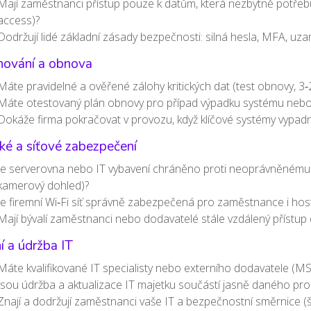
Mají zaměstnanci přístup pouze k datům, která nezbytně potřebuj
access)?
Dodržují lidé základní zásady bezpečnosti: silná hesla, MFA, uza
hování a obnova
Máte pravidelné a ověřené zálohy kritických dat (test obnovy, 3‑2
Máte otestovaný plán obnovy pro případ výpadku systému nebo 
Dokáže firma pokračovat v provozu, když klíčové systémy vypadn
ké a síťové zabezpečení
Je serverovna nebo IT vybavení chráněno proti neoprávněnému f
kamerový dohled)?
Je firemní Wi‑Fi síť správně zabezpečená pro zaměstnance i host
Mají bývalí zaměstnanci nebo dodavatelé stále vzdálený přístup d
í a údržba IT
Máte kvalifikované IT specialisty nebo externího dodavatele (M
Jsou údržba a aktualizace IT majetku součástí jasně daného proc
Znají a dodržují zaměstnanci vaše IT a bezpečnostní směrnice (šk