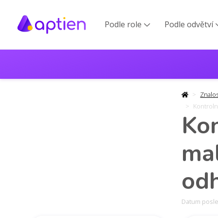
Podle role
Podle odvětví

Znalo
Kontrolní
Kon
mal
odh
Datum posled