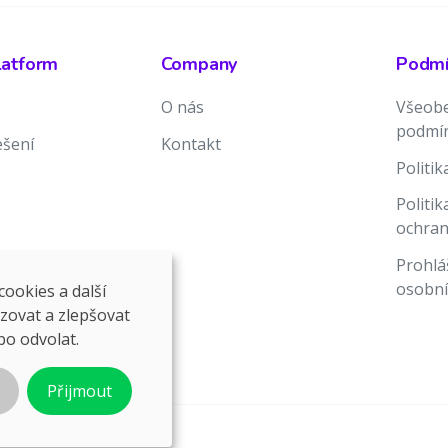
latform
Company
Podmín
O nás
Všeobe
podmí
ešení
Kontakt
Politi
Politi
ochran
Prohlá
osobní
ookies a další
ozovat a zlepšovat
bo odvolat.
Přijmout