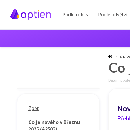
Podle role
Podle odvětví

Znalo
Co 
Datum posled
Nov
Zpět
Přeh
Co je nového v Březnu
2025 (A2503)