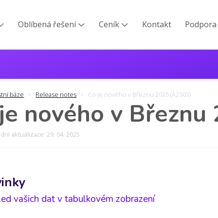
Oblíbená řešení
Ceník
Kontakt
Podpora



stní báze
Release notes
Co je nového v Březnu 2025 (A2503)
je nového v Březnu
ní aktualizace: 29. 04. 2025
inky
led vašich dat v tabulkovém zobrazení