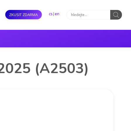
cs
|
en
ZKUSIT ZDARMA
 2025 (A2503)