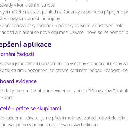
závady v konkrétní místnosti
Nyní můžete nastavit pohled na žádanky i z pohledu připojené pol
které byly k místnosti připojeny
Zobrazení záložky žádanek u položky ovlivníte v nastavení role
Žádosti a hlášení se nově dají mezi uživateli nově sdílet pomoc
epšení aplikace
ornění žádostí
Rozšířili jsme aktivní upozornění na všechny standardní úkony žá
Rozkliknutím upozornění se otevře konkrétní případ - žádost, kt
board evidence
Přidali jsme na Dashboard evidence tabulku "Plány aktivit", tabu
export.
telé - práce se skupinami
Ke každému uživateli jsme přidali možnost zařadit uživatele přímo
přidávat přímo v administraci uživatelských skupin