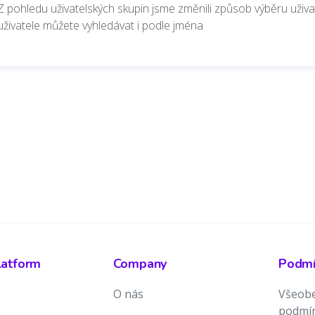
Z pohledu uživatelských skupin jsme změnili způsob výběru uživat
uživatele můžete vyhledávat i podle jména
latform
Company
Podmín
O nás
Všeobe
podmí