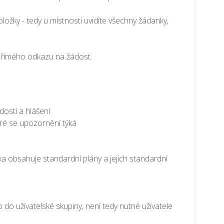
ožky - tedy u místnosti uvidíte všechny žádanky,
í přímého odkazu na žádost.
dostí a hlášení
eré se upozornění týká
lka obsahuje standardní plány a jejich standardní
 do uživatelské skupiny, není tedy nutné uživatele