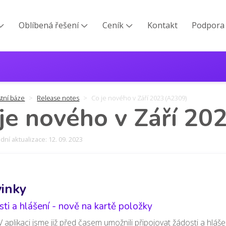
Oblíbená řešení
Ceník
Kontakt
Podpora



stní báze
Release notes
Co je nového v Září 2023 (A2309)
je nového v Září 20
ní aktualizace: 12. 09. 2023
inky
ti a hlášení - nově na kartě položky
V aplikaci jsme již před časem umožnili připojovat žádosti a hláš