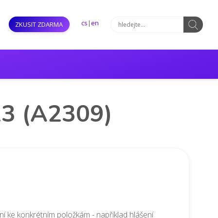
cs
|
en
ZKUSIT ZDARMA
23 (A2309)
ení ke konkrétním položkám - například hlášení