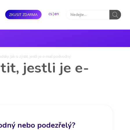
cs
|
en
ZKUSIT ZDARMA
idsky: Jak si zjistit, jestli je e-mail podvodný
it, jestli je e-
odvodný nebo podezřelý?