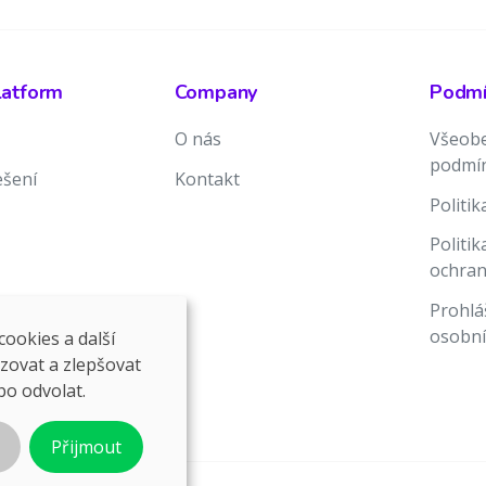
latform
Company
Podmín
O nás
Všeobe
podmí
ešení
Kontakt
Politi
Politi
ochran
Prohlá
osobní
ookies a další
ozovat a zlepšovat
bo odvolat.
Přijmout