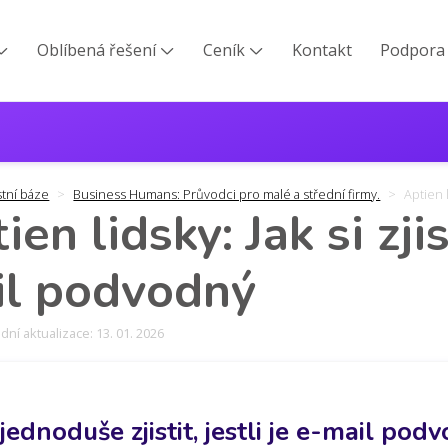
Oblíbená řešení
Ceník
Kontakt
Podpora



stní báze
Business Humans: Průvodci pro malé a střední firmy.
Aptien l
ien lidsky: Jak si zjist
il podvodný
ní aktualizace: 13. 01. 2026
 jednoduše zjistit, jestli je e-mail p