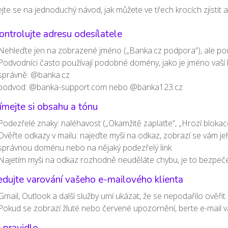
jte se na jednoduchý návod, jak můžete ve třech krocích zjistit
ontrolujte adresu odesílatele
Nehleďte jen na zobrazené jméno („Banka.cz podpora“), ale pod
Podvodníci často používají podobné domény, jako je jméno vaší 
správně: @banka.cz
podvod: @banka-support.com nebo @banka123.cz
ímejte si obsahu a tónu
Podezřelé znaky: naléhavost („Okamžitě zaplaťte“, „Hrozí blokace
Ověřte odkazy v mailu: najeďte myší na odkaz, zobrazí se vám jeho
správnou doménu nebo na nějaký podezřelý link
Najetím myši na odkaz rozhodně neuděláte chybu, je to bezpeče
edujte varování vašeho e-mailového klienta
Gmail, Outlook a další služby umí ukázat, že se nepodařilo ověřit 
Pokud se zobrazí žluté nebo červené upozornění, berte e-mail 
 pravidlo