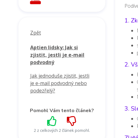
Podíve
1. Zk
Zpět
Aptien lidsky: Jak si
zjistit, jestli je e-mail
podvodný
2. Vš
Jak jednoduše zjistit, jestli
je e-mail podvodný nebo
podezřelý?
3. Sl
Pomohl Vám tento článek?
2 z celkových 2 článek pomohl.
Zlaté