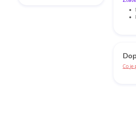
Dop
Co je 