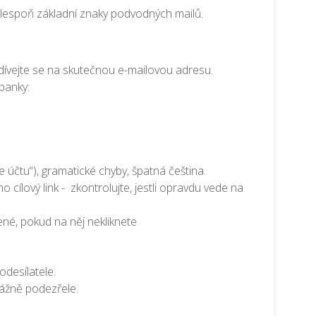
 alespoň základní znaky podvodných mailů.
ívejte se na skutečnou e-mailovou adresu.
banky:
 účtu“), gramatické chyby, špatná čeština.
 cílový link - zkontrolujte, jestli opravdu vede na
né, pokud na něj nekliknete
odesílatele.
vážně podezřele.