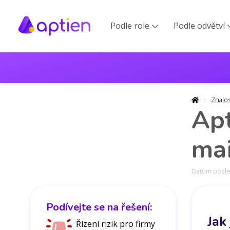
Podle role
Podle odvětví

Znalo
Apt
ma
Datum posled
Podívejte se na řešení:
Jak
Řízení rizik pro firmy