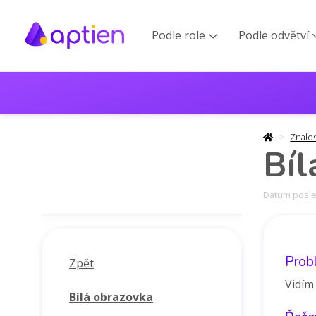
Podle role
Podle odvětví

Znalo
Bíl
Datum posled
Prob
Zpět
Vidím
Bílá obrazovka