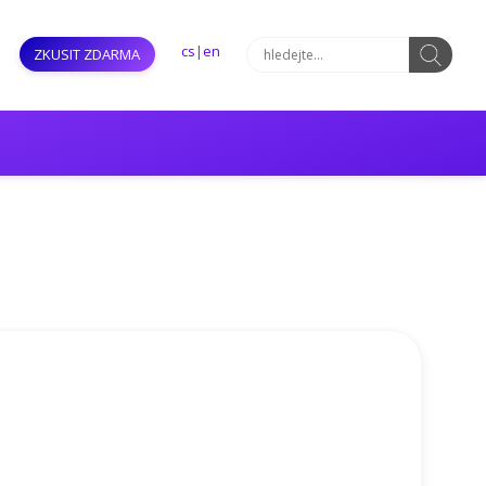
cs
|
en
ZKUSIT ZDARMA