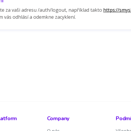
ní
te za vaši adresu /auth/logout,
například takto
https://smys
m vás odhlásí a odemkne zacyklení.
latform
Company
Podmín