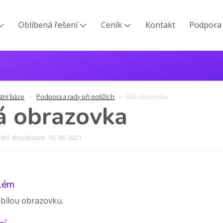
Oblíbená řešení
Ceník
Kontakt
Podpora



stní báze
Podpora a rady při potížích
Bílá obrazovka
á obrazovka
ní aktualizace: 10. 06. 2021
lém
 bílou obrazovku.