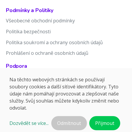
Podmínky a Politiky
Všeobecné obchodní podmínky
Politika bezpečnosti
Politika soukromí a ochrany osobních údajů
Prohlášení o ochraně osobních údajů
Podpora
Znalostní báze
Na těchto webových stránkách se používají
soubory cookies a další síťové identifikátory. Tyto
Release notes
údaje nám pomáhají provozovat a zlepšovat naše
služby. Svůj souhlas můžete kdykoliv změnit nebo
odvolat.
Dozvědět se více...
Odmítnout
Přijmout