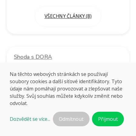
VŠECHNY ČLÁNKY (8)
Shoda s DORA
Co je nařízení DORA
Na těchto webových stránkách se používají
Co je testování digitální odolnosti?
soubory cookies a další síťové identifikátory. Tyto
Co je Threat Intelligence
údaje nám pomáhají provozovat a zlepšovat naše
služby. Svůj souhlas můžete kdykoliv změnit nebo
odvolat.
VŠECHNY ČLÁNKY (3)
Dozvědět se více...
Odmítnout
Přijmout