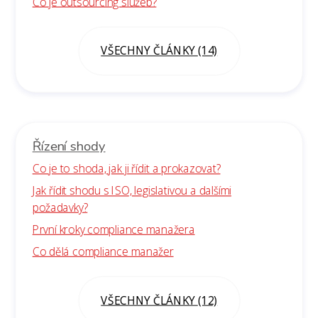
Co je outsourcing služeb?
VŠECHNY ČLÁNKY (14)
Řízení shody
Co je to shoda, jak ji řídit a prokazovat?
Jak řídit shodu s ISO, legislativou a dalšími
požadavky?
První kroky compliance manažera
Co dělá compliance manažer
VŠECHNY ČLÁNKY (12)