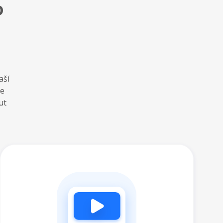
o
aší
te
ut