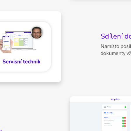
Sdílení d
Namísto posílá
dokumenty vž
s