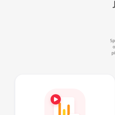
Sp
o
p