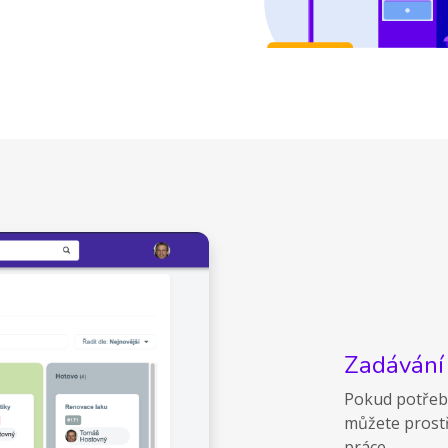
Zadávání
Pokud potřebu
můžete prostř
práce.