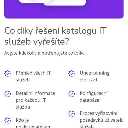
Co díky řešení katalogu IT
služeb vyřešíte?
Ať jste kdekoliv a potřebujete cokoliv.
Přehled všech IT
Underpinning
služeb
contract
Detailní informace
Konfigurační
pro každou IT
databáze
službu
Proces vyřizování
Kdo je
požadavků uživatelů
poskytovatelem
služeb