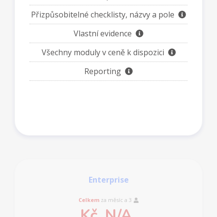
Přizpůsobitelné checklisty, názvy a pole
Vlastní evidence
Všechny moduly v ceně k dispozici
Reporting
Enterprise
Celkem
za měsíc a
3
Kč
N/A