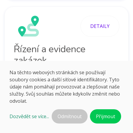
DETAILY
Řízení a evidence
zakázek
Jednoduchý software pro řízení zakázek ve
Na těchto webových stránkách se používají
firmě. Vyřeší komunikaci na zakázce od
soubory cookies a další síťové identifikátory. Tyto
obchodu po realizaci, zápisy i úkoly. Řízení
údaje nám pomáhají provozovat a zlepšovat naše
práce i sledování nákladů zakázek.
služby. Svůj souhlas můžete kdykoliv změnit nebo
odvolat.
Dozvědět se více...
Odmítnout
Přijmout