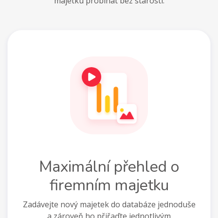
majetku probíhat bez starostí.
Maximální přehled o
firemním majetku
Zadávejte nový majetek do databáze jednoduše
a zároveň ho přiřaďte jednotlivým